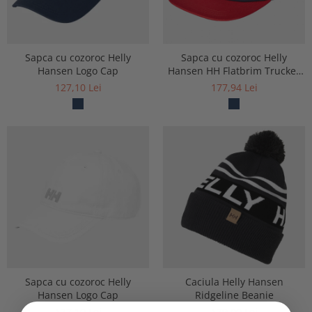
Sapca cu cozoroc Helly
Sapca cu cozoroc Helly
Hansen Logo Cap
Hansen HH Flatbrim Trucker
Cap
127,10 Lei
177,94 Lei
Sapca cu cozoroc Helly
Caciula Helly Hansen
Hansen Logo Cap
Ridgeline Beanie
127,10 Lei
179,00 Lei