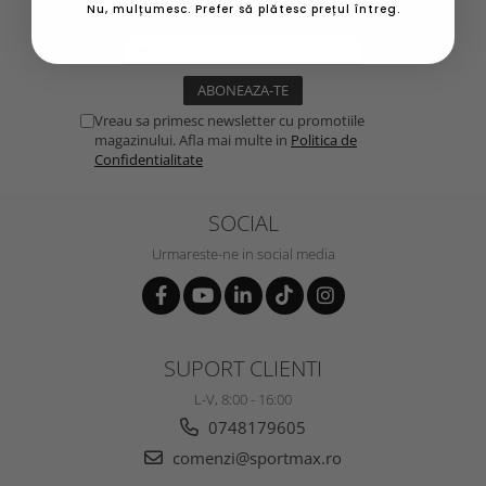
Nu rata ofertele si promotiile noastre
Nu, mulțumesc. Prefer să plătesc prețul întreg.
Vreau sa primesc newsletter cu promotiile
magazinului. Afla mai multe in
Politica de
Confidentialitate
SOCIAL
Urmareste-ne in social media
SUPORT CLIENTI
L-V, 8:00 - 16:00
0748179605
comenzi@sportmax.ro