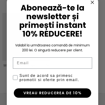
Abonează-te la
newsletter și
primești instant
10% REDUCERE!
Valabil la următoarea comandă de minimum
200 lei. O singură reducere per client.
Email
Manusi Helly Hansen HH Lifa
Merino Glove
205,00 Lei
Sunt de acord sa primesc
promotii si oferte prin email.
VREAU REDUCEREA DE 10%
NEWSLETTER