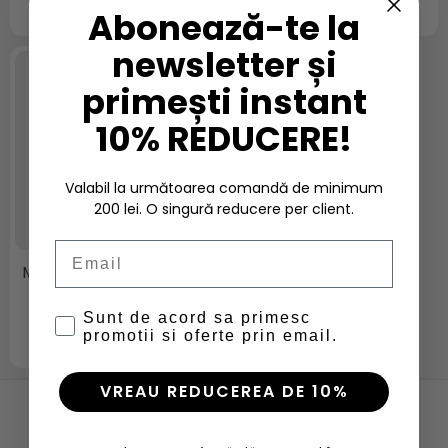
Abonează-te la
newsletter și
primești instant
10% REDUCERE!
Valabil la următoarea comandă de minimum
200 lei. O singură reducere per client.
Email
Manusi Helly Hansen HH
Lifa Merino Glove
Sunt de acord sa primesc
205,00 Lei
promotii si oferte prin email.
VREAU REDUCEREA DE 10%
NEWSLETTER
Nu rata ofertele si promotiile noastre