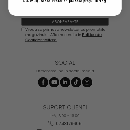
Nu, mulțumesc. Prefer să plătesc prețul întreg.
Vreau sa primesc newsletter cu promotiile
magazinului. Afla mai multe in
Politica de
Confidentialitate
SOCIAL
Urmareste-ne in social media
SUPORT CLIENTI
L-V, 8:00 - 16:00
0748179605