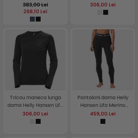
Active Crew
383,00 Lei
306,00 Lei
268,10 Lei
Tricou maneca lunga
Pantaloni dama Helly
dama Helly Hansen Lifa
Hansen Lifa Merino
Active Crew
Midweight
306,00 Lei
459,00 Lei