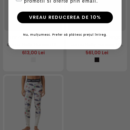
promotii si oferte prin email.
VREAU REDUCEREA DE 10%
Nu, mulțumesc. Prefer să plătesc prețul întreg.
Tricou maneca lunga
Tricou maneca lunga
dama Helly Hansen Lifa
dama Helly Hansen Lifa
Merino Midw Graphic
Merino Midweight Half-
613,00 Lei
561,00 Lei
Half-Zip
Zip