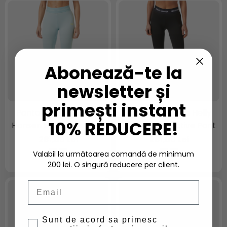
Abonează-te la
newsletter și
primești instant
Pantaloni dama Helly
Pantaloni dama Helly
10% REDUCERE!
Hansen Lifa Active Pant
Hansen Lifa Active Pant
281,00 Lei
281,00 Lei
Valabil la următoarea comandă de minimum
200 lei. O singură reducere per client.
Email
Sunt de acord sa primesc