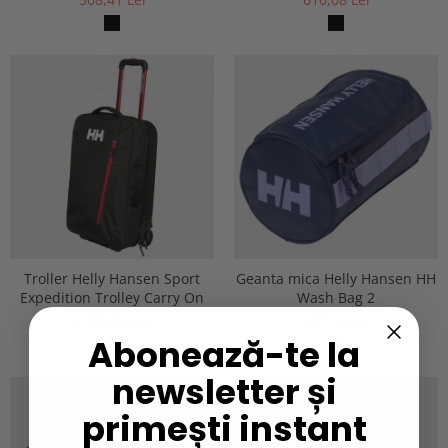
Troller Helly Hansen Sport
Geanta mica Helly Hansen HH
Expedition Trolley Carry On
Wash Bag 2
1.271,01 Lei
177,94 Lei
Abonează-te la
newsletter și
primești instant