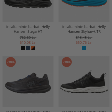
Incaltaminte barbati Helly
Incaltaminte barbati Helly
Hansen Stega HT
Hansen Skyhawk TR
762,60 Lei
813,45 Lei
610,08 Lei
650,76 Lei
-30%
-30%