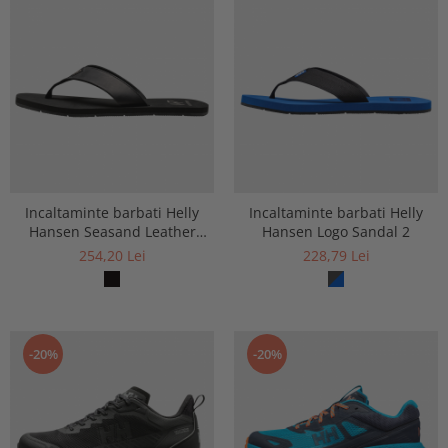
Incaltaminte barbati Helly
Incaltaminte barbati Helly
Hansen Seasand Leather
Hansen Logo Sandal 2
Sandal 2
254,20 Lei
228,79 Lei
-20%
-20%