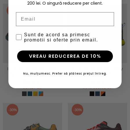
200 lei. O singură reducere per client.
-30%
-20%
Email
Sunt de acord sa primesc
promotii si oferte prin email.
VREAU REDUCEREA DE 10%
Incaltaminte barbati Helly
Incaltaminte barbati Helly
Nu, mulțumesc. Prefer să plătesc prețul întreg.
Hansen Cascade Low HT
Hansen Stega HT
838,87 Lei
762,60 Lei
587,21 Lei
de la 533,82 Lei
-30%
-30%