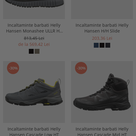
Incaltaminte barbati Helly
Incaltaminte barbati Helly
Hansen Monashee ULLR HT
Hansen H/H Slide
Waterproof Hiking Boots
813,45 Lei
203,36 Lei
de la 569,42 Lei
-30%
-30%
Incaltaminte barbati Helly
Incaltaminte barbati Helly
Hansen Cascade Low HT
Hansen Cascade Mid HT