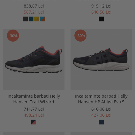
838,87 Lei
915,12 Lei
587,21 Lei
640,58 Lei
-30%
-30%
Incaltaminte barbati Helly
Incaltaminte barbati Helly
Hansen Trail Wizard
Hansen HP Ahiga Evo 5
711,77 Lei
610,08 Lei
498,24 Lei
427,06 Lei