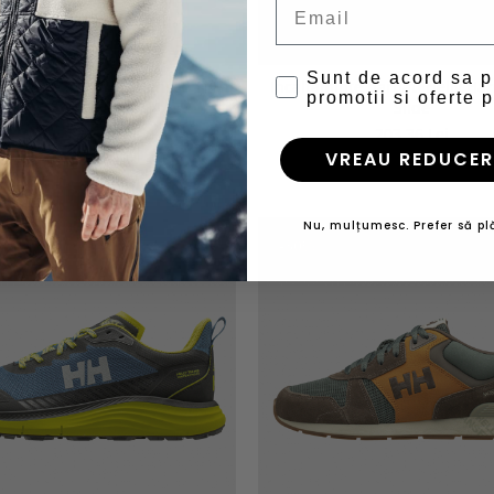
Email
Sunt de acord sa 
minte barbati Helly Hansen H/H
Incaltaminte barbati Helly Ha
promotii si oferte p
Slide
Slide
203,36 Lei
203,36 Lei
VREAU REDUCER
Nu, mulțumesc. Prefer să plă
-30%