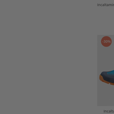
Incaltami
-30%
Incal