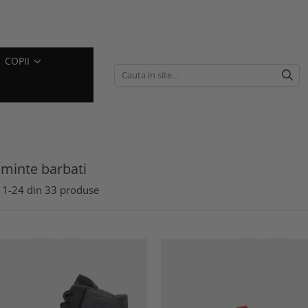
COPII
aminte barbati
1-
24
din
33
produse