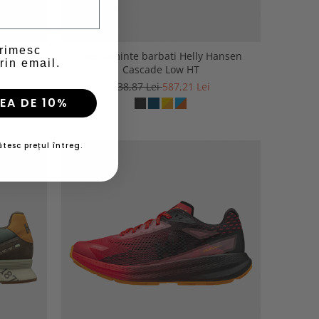
primesc
nsen H/H
Incaltaminte barbati Helly Hansen
rin email.
Cascade Low HT
838,87 Lei
587,21 Lei
EA DE 10%
tesc prețul întreg.
-30%