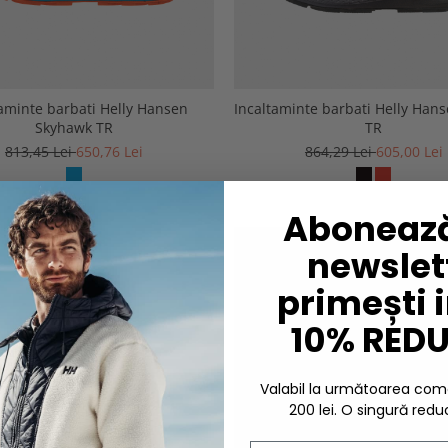
taminte barbati Helly Hansen
Incaltaminte barbati Helly Hans
Skyhawk TR
TR
813,45 Lei
650,76 Lei
864,29 Lei
605,00 Lei
Abonează
newslett
primești 
10% RED
Valabil la următoarea c
200 lei. O singură redu