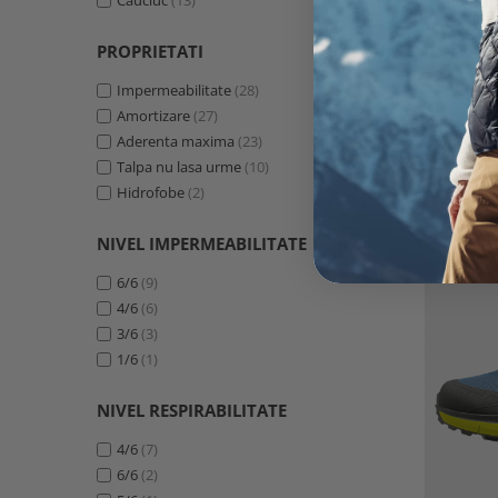
Cauciuc
(13)
PROPRIETATI
Incalta
Impermeabilitate
(28)
Amortizare
(27)
Aderenta maxima
(23)
Talpa nu lasa urme
(10)
Hidrofobe
(2)
NIVEL IMPERMEABILITATE
-20%
6/6
(9)
4/6
(6)
3/6
(3)
1/6
(1)
NIVEL RESPIRABILITATE
4/6
(7)
6/6
(2)