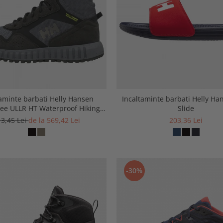
taminte barbati Helly Hansen
Incaltaminte barbati Helly Ha
e ULLR HT Waterproof Hiking
Slide
Boots
13,45 Lei
de la 569,42 Lei
203,36 Lei
-30%