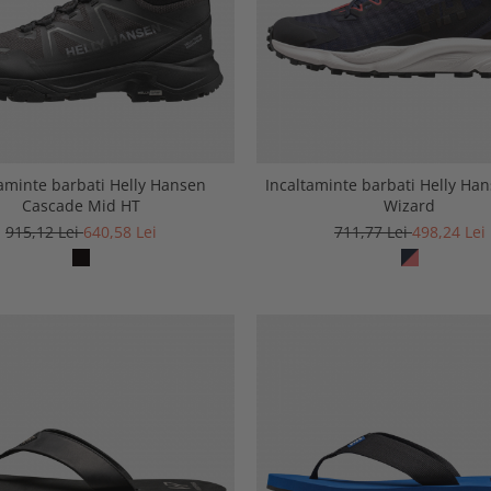
taminte barbati Helly Hansen
Incaltaminte barbati Helly Han
Cascade Mid HT
Wizard
915,12 Lei
640,58 Lei
711,77 Lei
498,24 Lei