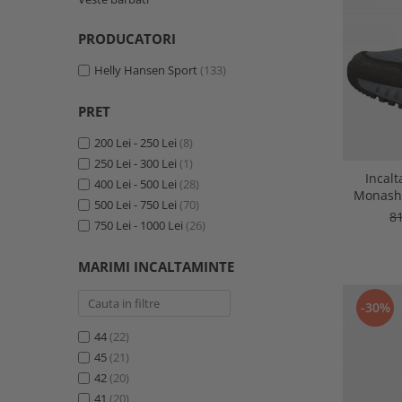
PRODUCATORI
Helly Hansen Sport
(133)
PRET
200 Lei - 250 Lei
(8)
250 Lei - 300 Lei
(1)
Incal
400 Lei - 500 Lei
(28)
Monashe
500 Lei - 750 Lei
(70)
8
750 Lei - 1000 Lei
(26)
MARIMI INCALTAMINTE
-30%
44
(22)
45
(21)
42
(20)
41
(20)