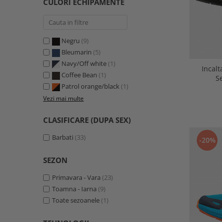
CULORI ECHIPAMENTE
Negru
(9)
Bleumarin
(5)
Navy/Off white
(1)
Incal
Coffee Bean
(1)
S
Patrol orange/black
(1)
Vezi mai multe
CLASIFICARE (DUPA SEX)
Barbati
(33)
-20%
SEZON
Primavara - Vara
(23)
Toamna - Iarna
(9)
Toate sezoanele
(1)