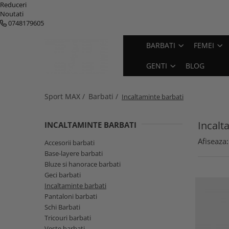
Reduceri
Noutati
0748179605
Barbati
Femei
Copii
Genti
BARBATI
FEMEI
Geci barbati
Geci femei
Geci copii
Genti
GENTI
BLOG
Pantaloni barbati
Pantaloni femei
Pantaloni copii
Rucsace
Base-layere barbati
Base-layere femei
Base-layere copii
Accesorii
Sport MAX /
Barbati /
Incaltaminte barbati
Tricouri barbati
Tricouri femei
Incaltaminte copii
Veste barbati
Veste femei
Accesorii copii
Incalt
INCALTAMINTE BARBATI
Bluze si hanorace barbati
Bluze si hanorace femei
Schi copii
Afiseaza:
Accesorii barbati
Incaltaminte barbati
Incaltaminte femei
Base-layere barbati
Bluze si hanorace barbati
Accesorii barbati
Accesorii femei
Geci barbati
Schi Barbati
Schi Femei
Incaltaminte barbati
Pantaloni barbati
Schi Barbati
Tricouri barbati
Veste barbati