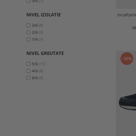
5/6
(1)
NIVEL IZOLATIE
Incaltam
3/6
(8)
7
2/6
(3)
1/6
(1)
NIVEL GREUTATE
-30%
5/6
(11)
4/6
(8)
6/6
(5)