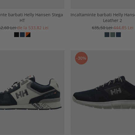
inte barbati Helly Hansen Stega
Incaltaminte barbati Helly Han
HT
Leather 2
62,60 Lei
de la 533,82 Lei
635,50 Lei
444,85 Lei
-30%