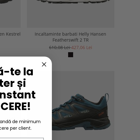
en Kestrel
Incaltaminte barbati Helly Hansen
Featherswift 2 TR
610,08 Lei
427,06 Lei
-te la
er și
-30%
instant
UCERE!
omandă de minimum
cere per client.