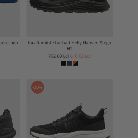
nsen Logo
Incaltaminte barbati Helly Hansen Stega
HT
762,60 Lei
610,08 Lei
-30%