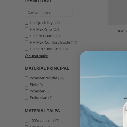
TEHNOLOGII
HH Quick Dry
(27)
HH Max-Grip
(27)
Incal
HH Pro Guard
(20)
HH Max-Comfort Insole
(17)
HH Surround-Grip
(16)
Vezi mai multe
MATERIAL PRINCIPAL
Poliester reciclat
(24)
Piele
(9)
Poliester
(5)
Poliuretan
(3)
MATERIAL TALPA
100% cauciuc
(17)