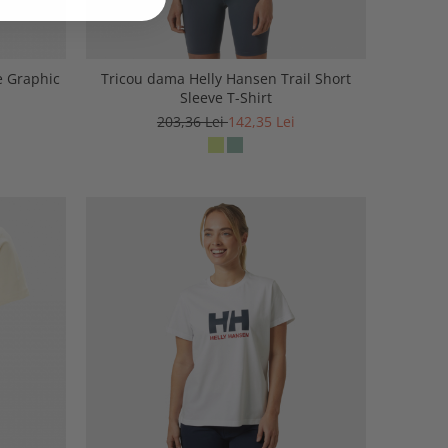
e Graphic
Tricou dama Helly Hansen Trail Short
Sleeve T-Shirt
203,36 Lei
142,35 Lei