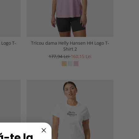
 Logo T-
Tricou dama Helly Hansen HH Logo T-
Shirt 2
177,94 Lei
160,15 Lei
-te la