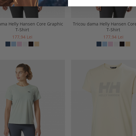
ama Helly Hansen Core Graphic
Tricou dama Helly Hansen Cor
T-Shirt
T-Shirt
177,94 Lei
177,94 Lei