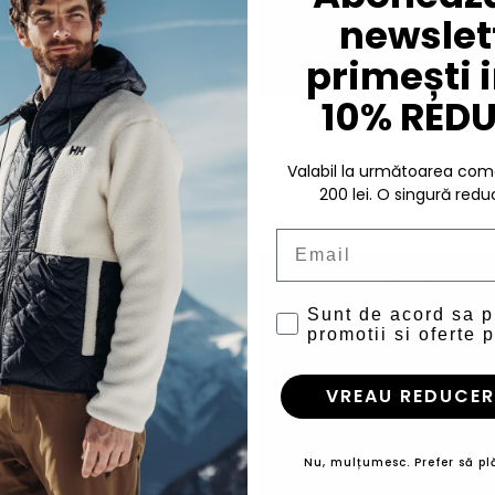
newslett
primești 
10% RED
ama Helly Hansen Core Graphic
Tricou dama Helly Hansen Cor
T-Shirt
T-Shirt
177,94 Lei
177,94 Lei
Valabil la următoarea c
200 lei. O singură redu
Email
Sunt de acord sa 
promotii si oferte p
VREAU REDUCER
Nu, mulțumesc. Prefer să plă