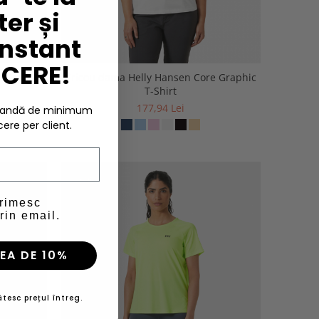
er și
instant
UCERE!
e Graphic
Tricou dama Helly Hansen Core Graphic
T-Shirt
177,94 Lei
omandă de minimum
cere per client.
-30%
primesc
rin email.
EA DE 10%
tesc prețul întreg.