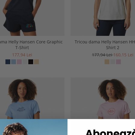
ama Helly Hansen Core Graphic
Tricou dama Helly Hansen HH
T-Shirt
Shirt 2
177,94 Lei
177,94 Lei
160,15 Lei
Abonează