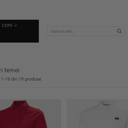
COPII
ri femei
1-
19
din
19
produse