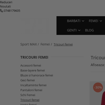
Reduceri
Noutati
0748179605
Barbati
Femei
Copii
Genti
BARBATI
FEMEI
Geci barbati
Geci femei
Geci copii
Genti
GENTI
BLOG
Pantaloni barbati
Pantaloni femei
Pantaloni copii
Rucsace
Base-layere barbati
Base-layere femei
Base-layere copii
Accesorii
Sport MAX /
Femei /
Tricouri femei
Tricouri barbati
Tricouri femei
Incaltaminte copii
Veste barbati
Veste femei
Accesorii copii
Tricou
TRICOURI FEMEI
Bluze si hanorace barbati
Bluze si hanorace femei
Schi copii
Afiseaza:
Accesorii femei
Incaltaminte barbati
Incaltaminte femei
Base-layere femei
Bluze si hanorace femei
Accesorii barbati
Accesorii femei
Geci femei
Schi Barbati
Schi Femei
Incaltaminte femei
-30%
Pantaloni femei
Schi Femei
Tricouri femei
Veste femei