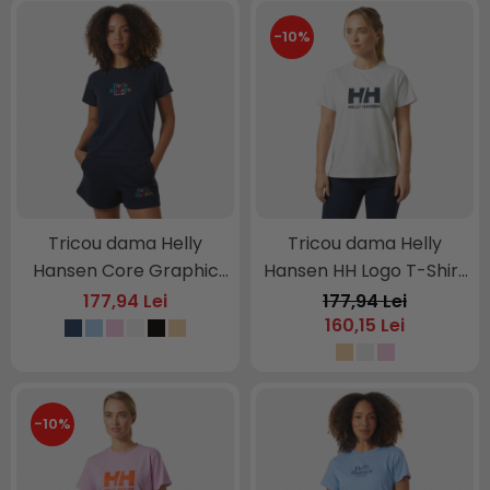
-10%
Tricou dama Helly
Tricou dama Helly
Hansen Core Graphic
Hansen HH Logo T-Shirt
T-Shirt
2
177,94 Lei
177,94 Lei
160,15 Lei
-10%