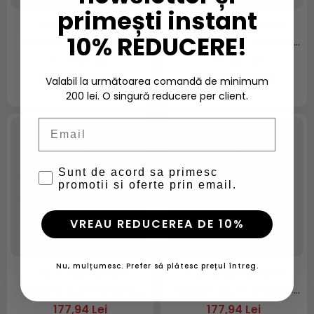
primești instant
Tricou dama Helly
Tricou dama Helly
10% REDUCERE!
Hansen Core Graphic
Hansen Core Graphic
T-Shirt
T-Shirt
177,94 Lei
177,94 Lei
Valabil la următoarea comandă de minimum
200 lei. O singură reducere per client.
Email
Sunt de acord sa primesc
promotii si oferte prin email.
VREAU REDUCEREA DE 10%
Nu, mulțumesc. Prefer să plătesc prețul întreg.
Tricou dama Helly
Tricou dama Helly
Hansen Core Graphic
Hansen Core Graphic
T-Shirt
T-Shirt
177,94 Lei
177,94 Lei