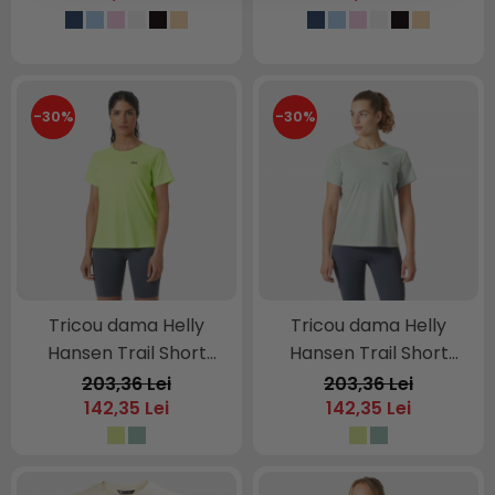
-30%
-30%
Tricou dama Helly
Tricou dama Helly
Hansen Trail Short
Hansen Trail Short
Sleeve T-Shirt
Sleeve T-Shirt
203,36 Lei
203,36 Lei
142,35 Lei
142,35 Lei