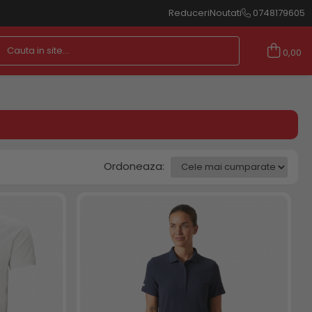
Reduceri
Noutati
0748179605
0,00
Ordoneaza: