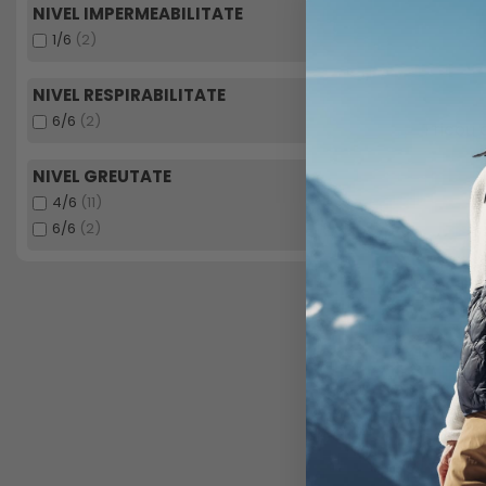
NIVEL IMPERMEABILITATE
1/6
(2)
NIVEL RESPIRABILITATE
6/6
(2)
Tricou
NIVEL GREUTATE
4/6
(11)
6/6
(2)