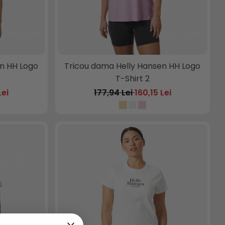
n HH Logo
Tricou dama Helly Hansen HH Logo
T-Shirt 2
Lei
177,94 Lei
160,15 Lei