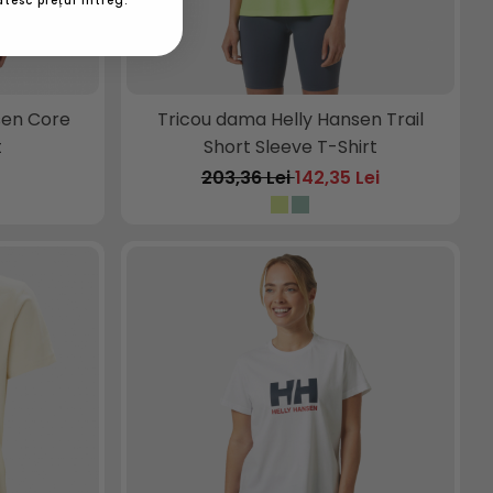
tesc prețul întreg.
sen Core
Tricou dama Helly Hansen Trail
t
Short Sleeve T-Shirt
203,36 Lei
142,35 Lei