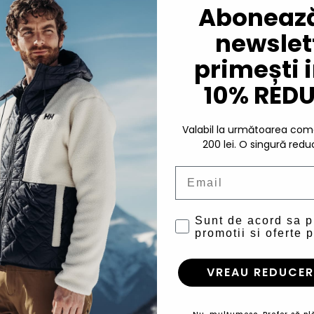
Abonează
newslett
primești 
 dama Helly Hansen Core
Tricou dama Helly Han
10% RED
Graphic T-Shirt
Graphic T-Shir
177,94 Lei
177,94 Lei
Valabil la următoarea c
200 lei. O singură redu
Email
Sunt de acord sa 
promotii si oferte p
VREAU REDUCER