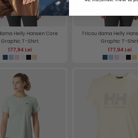
Nu, mulțumesc. Prefer să plă
 dama Helly Hansen Core
Tricou dama Helly Han
Graphic T-Shirt
Graphic T-Shir
177,94 Lei
177,94 Lei