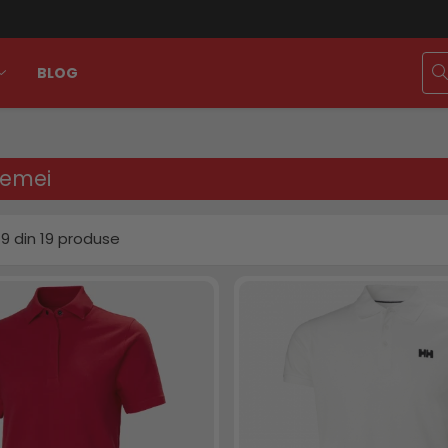
BLOG
 femei
19
din
19
produse