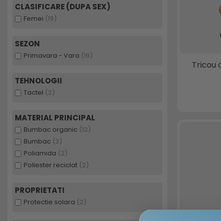
CLASIFICARE (DUPA SEX)
Femei
(19)
SEZON
Primavara - Vara
(19)
Tricou
TEHNOLOGII
Tactel
(2)
MATERIAL PRINCIPAL
Bumbac organic
(12)
Bumbac
(3)
Poliamida
(2)
Poliester reciclat
(2)
PROPRIETATI
Protectie solara
(2)