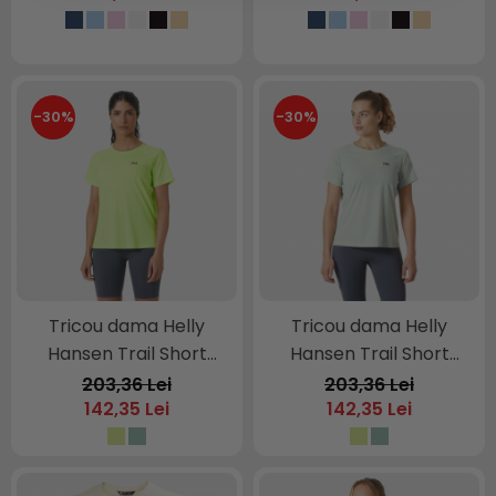
-30%
-30%
Tricou dama Helly
Tricou dama Helly
Hansen Trail Short
Hansen Trail Short
Sleeve T-Shirt
Sleeve T-Shirt
203,36 Lei
203,36 Lei
142,35 Lei
142,35 Lei