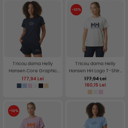
-10%
Tricou dama Helly
Tricou dama Helly
Hansen Core Graphic
Hansen HH Logo T-Shirt
T-Shirt
2
177,94 Lei
177,94 Lei
160,15 Lei
-10%