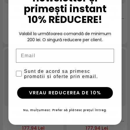
primești instant
Tricou dama Helly
Tricou dama Helly
10% REDUCERE!
Hansen Core Graphic
Hansen Core Graphic
T-Shirt
T-Shirt
177,94 Lei
177,94 Lei
Valabil la următoarea comandă de minimum
200 lei. O singură reducere per client.
Email
Sunt de acord sa primesc
promotii si oferte prin email.
VREAU REDUCEREA DE 10%
Nu, mulțumesc. Prefer să plătesc prețul întreg.
Tricou dama Helly
Tricou dama Helly
Hansen Core Graphic
Hansen Core Graphic
T-Shirt
T-Shirt
177,94 Lei
177,94 Lei