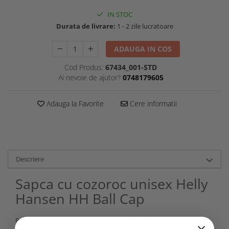
IN STOC
Durata de livrare:
1 - 2 zile lucratoare
ADAUGA IN COS
Cod Produs:
67434_001-STD
Ai nevoie de ajutor?
0748179605
Adauga la Favorite
Cere informatii
Descriere
Sapca cu cozoroc unisex Helly
Hansen HH Ball Cap
Protejeaza-te de soare cu sapca
HH Ball Cap
. Aceasta sapca