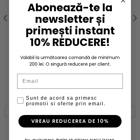
clasica are orificii de ventilatie brodate pentru a ramane rece.
Abonează-te la
Inchiderea de la spate iti permite sa reglezi sapca pentru potrivire
optima.
newsletter și
Detalii
primești instant
Material principal
: 100% bumbac
10% REDUCERE!
Ingrijire
: A nu se lasa la inmuiat.
Greutate
: 90 g
Caracteristici
Valabil la următoarea comandă de minimum
Ajustabila;
200 lei. O singură reducere per client.
Logo HH.
Email
Performanta
Greutate -
nivel 4/6
(usor)
Sunt de acord sa primesc
Informatii conformitate produs
promotii si oferte prin email.
Review-uri
(0)
VREAU REDUCEREA DE 10%
Nu, mulțumesc. Prefer să plătesc prețul întreg.