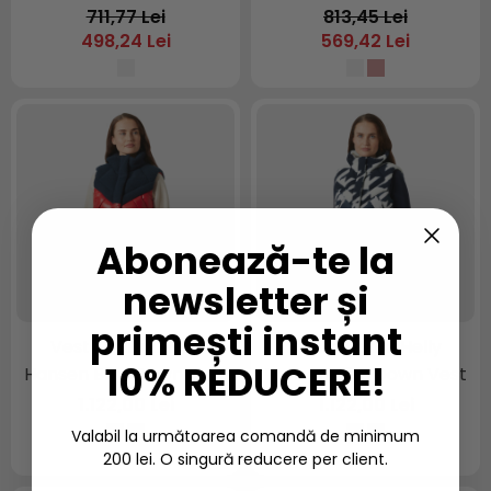
Vest 2.0
711,77 Lei
813,45 Lei
498,24 Lei
569,42 Lei
Abonează-te la
newsletter și
primești instant
Vesta dama Helly
Vesta dama Helly
10% REDUCERE!
Hansen Bliss Down Vest
Hansen Bliss Down Vest
1.122,00 Lei
1.122,00 Lei
Valabil la următoarea comandă de minimum
200 lei. O singură reducere per client.