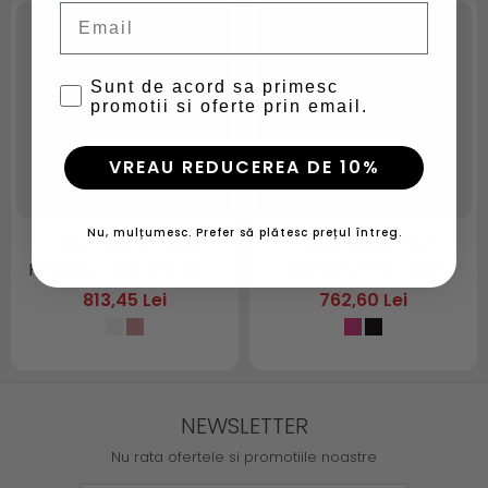
Email
Sunt de acord sa primesc
promotii si oferte prin email.
VREAU REDUCEREA DE 10%
Nu, mulțumesc. Prefer să plătesc prețul întreg.
Vesta dama Helly
Vesta dama Helly
Hansen Crew Insulator
Hansen Jade Vest
Vest 2.0
813,45 Lei
762,60 Lei
NEWSLETTER
Nu rata ofertele si promotiile noastre