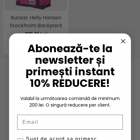
Rucsac Helly Hansen
Stockholm Backpack
381,31 Lei
305,05 Lei
Abonează-te la
newsletter și
primești instant
NEWSLETTER
10% REDUCERE!
Nu rata ofertele si promotiile noastre
Valabil la următoarea comandă de minimum
200 lei. O singură reducere per client.
Vreau sa primesc newsletter cu promotiile
magazinului. Afla mai multe in
Politica de
Email
Confidentialitate
Sunt de acord sa primesc