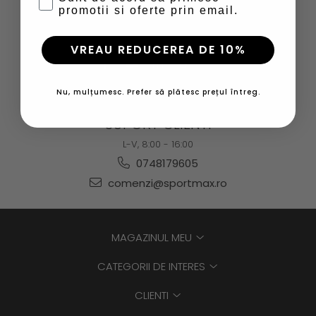
promotii si oferte prin email.
SOCIAL
Urmareste-ne in social media
VREAU REDUCEREA DE 10%
Nu, mulțumesc. Prefer să plătesc prețul întreg.
SUPORT CLIENTI
L-V, 8:00 - 16:00
0748179605
comenzi@sportmax.ro
MAGAZINUL MEU
CATEGORII DE INTERES
CLIENTI