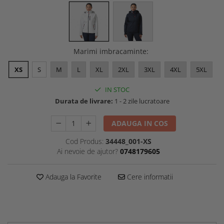
Marimi imbracaminte
:
XS
S
M
L
XL
2XL
3XL
4XL
5XL
IN STOC
Durata de livrare:
1 - 2 zile lucratoare
ADAUGA IN COS
Cod Produs:
34448_001-XS
Ai nevoie de ajutor?
0748179605
Adauga la Favorite
Cere informatii