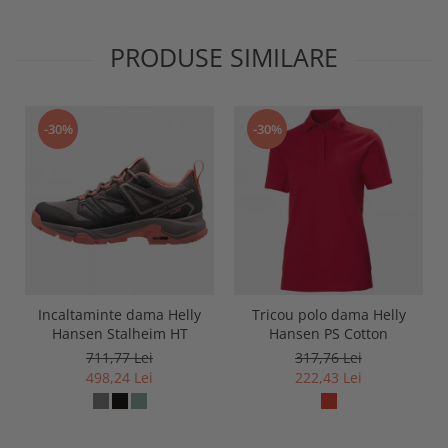
PRODUSE SIMILARE
-30%
-30%
Incaltaminte dama Helly
Tricou polo dama Helly
Hansen Stalheim HT
Hansen PS Cotton
711,77 Lei
317,76 Lei
498,24 Lei
222,43 Lei