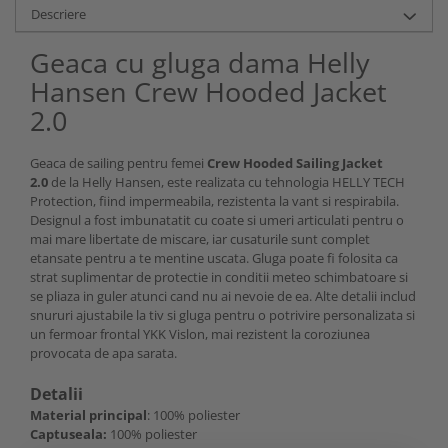
Descriere
Geaca cu gluga dama Helly
Hansen Crew Hooded Jacket
2.0
Geaca de sailing pentru femei
Crew Hooded Sailing Jacket
2.0
de la Helly Hansen, este realizata cu tehnologia HELLY TECH
Protection, fiind impermeabila, rezistenta la vant si respirabila.
Designul a fost imbunatatit cu coate si umeri articulati pentru o
mai mare libertate de miscare, iar cusaturile sunt complet
etansate pentru a te mentine uscata. Gluga poate fi folosita ca
strat suplimentar de protectie in conditii meteo schimbatoare si
se pliaza in guler atunci cand nu ai nevoie de ea. Alte detalii includ
snururi ajustabile la tiv si gluga pentru o potrivire personalizata si
un fermoar frontal YKK Vislon, mai rezistent la coroziunea
provocata de apa sarata.
Detalii
Material principal
: 100% poliester
Captuseala:
100% poliester