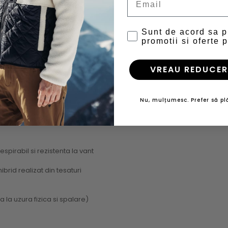
Sunt de acord sa 
promotii si oferte p
VREAU REDUCER
Nu, mulțumesc. Prefer să plă
espirabil si rezistenta la vant
brid realizat din tesaturi
a la uzura fizica si spalare)