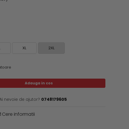
L
XL
2XL
ratoare
Adauga in cos
Ai nevoie de ajutor?
0748179605
Cere informatii