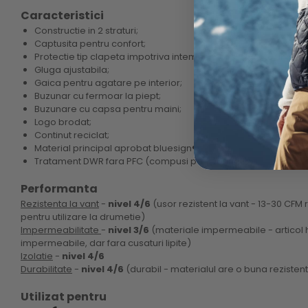
Caracteristici
Constructie in 2 straturi;
Captusita pentru confort;
Protectie tip clapeta impotriva intemperiilor si a vantului;
Gluga ajustabila;
Gaica pentru agatare pe interior;
Buzunar cu fermoar la piept;
Buzunare cu capsa pentru maini;
Logo brodat;
Continut reciclat;
Material principal aprobat bluesign®;
Tratament DWR fara PFC (compusi perfluorinati).
Performanta
Rezistenta la vant
-
nivel 4/6
(usor rezistent la vant - 13-30 CFM r
pentru utilizare la drumetie)
Impermeabilitate
-
nivel 3/6
(materiale impermeabile - articol hi
impermeabile, dar fara cusaturi lipite)
Izolatie
-
nivel 4/6
Durabilitate
-
nivel 4/6
(durabil - materialul are o buna rezistent
Utilizat pentru