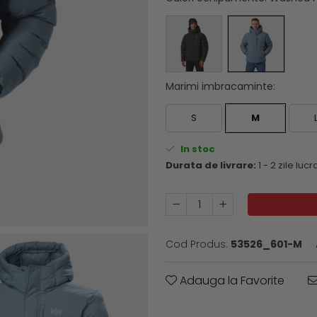
Marimi imbracaminte
:
S
M
In stoc
Durata de livrare:
1 - 2 zile luc
Cod Produs:
53526_601-M
Adauga la Favorite