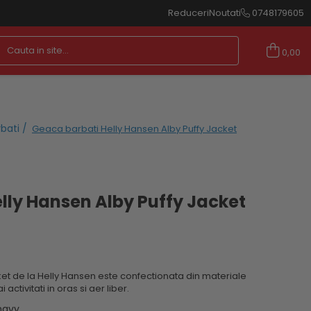
Reduceri
Noutati
0748179605
0,00
bati /
Geaca barbati Helly Hansen Alby Puffy Jacket
lly Hansen Alby Puffy Jacket
et de la Helly Hansen este confectionata din materiale
activitati in oras si aer liber.
navy