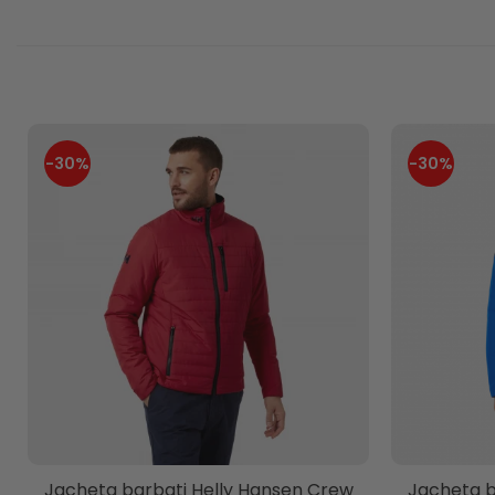
-30%
-30%
Jacheta barbati Helly Hansen Crew
Jacheta b