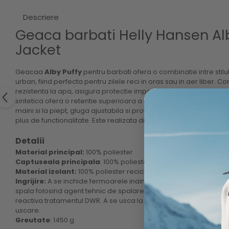
Descriere
Geaca barbati Helly Hansen Al
Jacket
Geacaa
Alby Puffy
pentru barbati ofera o combinatie intre stilul
urban, fiind perfecta pentru zilele reci in oras sau in aer liber. Con
rezistenta la apa, asigura protectie impotriva intemperiilor, iar 
sintetica ofera o retentie superioara a caldurii. Geaca este pr
maini si la piept, gluga ajustabila si protectie tip clapeta in fata 
plus de functionalitate. Este realizata din materiale certificate bl
Detalii
Material principal:
100% poliester
Captuseala principala
: 100% poliester reciclat
Material izolant:
100% poliester reciclat
Ingrijire:
A se inchide fermoarele inainte de spalare. A se spala f
spala folosind agent tehnic de spalare. A nu se utiliza balsam. A
reactiva tratamentul DWR. A se usca la uscator in intregime. A se
uscare.
Greutate
: 1450 g