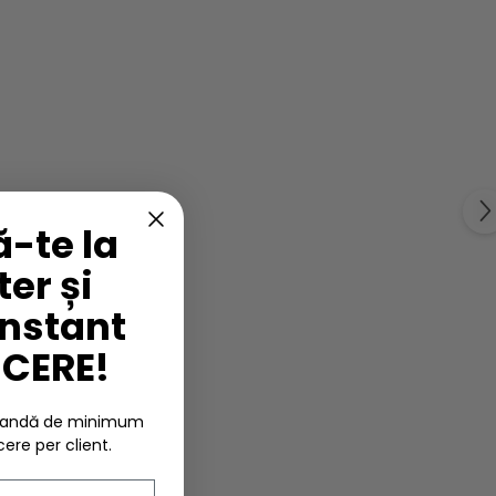
-te la
er și
instant
UCERE!
omandă de minimum
cere per client.