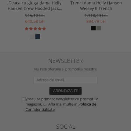
Geaca cu gluga dama Helly
Trenci dama Helly Hansen
Hansen Crew Hooded Jacket
Welsey II Trench
2.0
915,12 Lei
1.118,49 Lei
640,58 Lei
894,79 Lei
NEWSLETTER
Nu rata ofertele si promotiile noastre
Vreau sa primesc newsletter cu promotiile
magazinului. Afla mai multe in
Politica de
Confidentialitate
SOCIAL