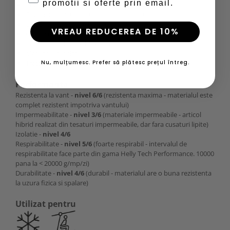
promotii si oferte prin email.
Buzunar din plasa pe interior;
Buzunar pentru biletul de acces pe partie;
Biuzunare captusite pentru maini;
VREAU REDUCEREA DE 10%
Gluga se poate purta peste casca;
Produs aprobat de bluesign®;
Materiale reciclate;
Tratament DWR fara PFC (compusi perfluorinati).
Nu, mulțumesc. Prefer să plătesc prețul întreg.
Performanta
Rezistenta la vant -
nivel 6/6
(rezistenta maxima - materialul este
complet rezistent impotriva vantului)
Impermeabilitate -
nivel 3/6
(materiale impermeabile - articol
hibrid realizat din tesaturi impermeabile, dar fara cusaturi lipite)
Izolatie -
nivel 4/6
Respirabilitate -
nivel 5/6
(foarte respirabil - intervalul de
respirabilitate face parte din gama Helly Tech Performance. 10000
pana la < 20000 g/mp/zi)
Durabilitate -
nivel 4/6
(durabil - materialul are o buna rezistenta
la uzura fizica si spalare)
Utilizat pentru