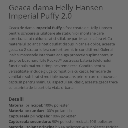
Geaca dama Helly Hansen
Imperial Puffy 2.0
Geaca de dama
Imperial Puffy
a fost creata de Helly Hansen
pentru schioare si iubitoare ale statiunilor montane care
apreciaza atat caldura, cat si stilul, pe partie sau in afara ei. Cu
materialul izolant sintetic suflat dispus in canale oblice, aceasta
geaca cu 2 straturi ofera confort termic in conditii reci. Gulerul
inalt si mansetele interioare adauga protectie suplimentara, in
timp ce buzunarul Life Pocket™ pastreaza bateria telefonului
functionala mai mult timp pe vreme rece. Gandita pentru
versatilitate, include gluga compatibila cu casca, fermoare de
ventilatie sub brat si multiple buzunare, printre care un buzunar
captusit pentru maini. Cu aspectul sau clasic, aceasta geaca trece
cu usurinta de la partie la viata urbana.
Detalii
Material principal:
100% poliester
Material secundar:
100% poliamida
Captuseala principala
: 100% poliester
Captuseala secundara:
90% poliester reciclat, 10% poliester
Material izolant principal:
60% poliester, 40% poliester reciclat