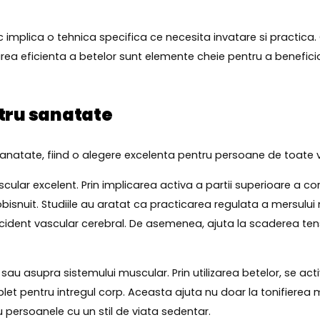
 implica o tehnica specifica ce necesita invatare si practica.
zarea eficienta a betelor sunt elemente cheie pentru a benefici
ntru sanatate
natate, fiind o alegere excelenta pentru persoane de toate vars
scular excelent. Prin implicarea activa a partii superioare a co
isnuit. Studiile au aratat ca practicarea regulata a mersulu
ident vascular cerebral. De asemenea, ajuta la scaderea tensiun
sau asupra sistemului muscular. Prin utilizarea betelor, se act
 pentru intregul corp. Aceasta ajuta nu doar la tonifierea mus
 persoanele cu un stil de viata sedentar.