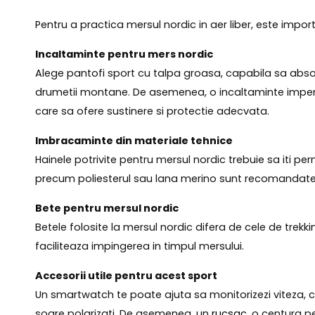
Pentru a practica mersul nordic in aer liber, este import
Incaltaminte pentru mers nordic
Alege pantofi sport cu talpa groasa, capabila sa abso
drumetii montane. De asemenea, o incaltaminte imperme
care sa ofere sustinere si protectie adecvata.
Imbracaminte din materiale tehnice
Hainele potrivite pentru mersul nordic trebuie sa iti pe
precum poliesterul sau lana merino sunt recomandat
Bete pentru mersul nordic
Betele folosite la mersul nordic difera de cele de trekk
faciliteaza impingerea in timpul mersului.
Accesorii utile pentru acest sport
Un smartwatch te poate ajuta sa monitorizezi viteza, ca
soare polarizati. De asemenea, un
rucsac
, o centura p