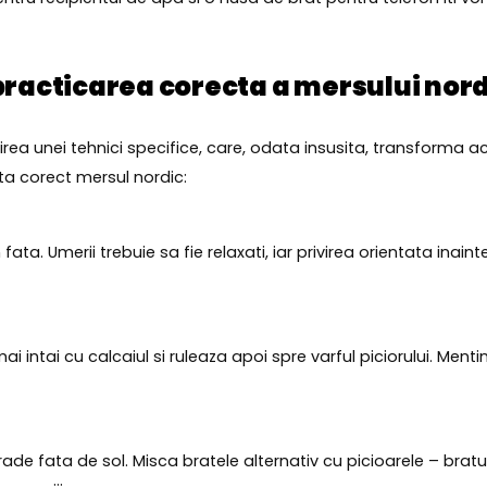
practicarea corecta a mersului nor
rea unei tehnici specifice, care, odata insusita, transforma
ta corect mersul nordic:
fata. Umerii trebuie sa fie relaxati, iar privirea orientata inai
i intai cu calcaiul si ruleaza apoi spre varful piciorului. Ment
ade fata de sol. Misca bratele alternativ cu picioarele – bratul