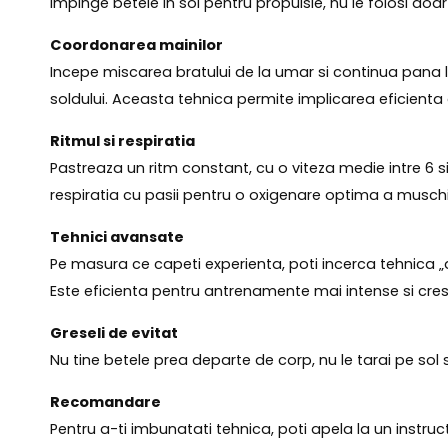
Impinge betele in sol pentru propulsie, nu le folosi doar 
Coordonarea mainilor
Incepe miscarea bratului de la umar si continua pana la 
soldului. Aceasta tehnica permite implicarea eficienta a
Ritmul si respiratia
Pastreaza un ritm constant, cu o viteza medie intre 6 si
respiratia cu pasii pentru o oxigenare optima a muschi
Tehnici avansate
Pe masura ce capeti experienta, poti incerca tehnica „
Este eficienta pentru antrenamente mai intense si crest
Greseli de evitat
Nu tine betele prea departe de corp, nu le tarai pe sol si
Recomandare
Pentru a-ti imbunatati tehnica, poti apela la un instructo