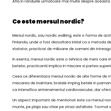
Afla in randurile urmatoare mai multe despre aceasta
Ce este mersul nordic?
Mersul nordic, sau nordic walking, este o forma de activit
Finlanda, unde a fost dezvoltata initial ca o metoda de
statator, practicat de milioane de oameni din intreag
In esenta, mersul nordic este o tehnica de mers care inc
betelor, practicantii implica in miscare si partea supe
Ceea ce diferentiaza mersul nordic de alte forme de me
miscarea de inaintare, bratele imping betele in pamant
ca intensifica antrenamentul cardiovascular, dar ofera si
Un aspect important de mentionat este ca mersul nordic
munte, pe plaja sau chiar pe strazi asfaltate. Tocmai v