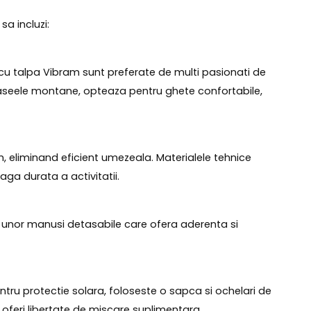
sa incluzi:
cu talpa Vibram sunt preferate de multi pasionati de
raseele montane, opteaza pentru ghete confortabile,
m, eliminand eficient umezeala. Materialele tehnice
eaga durata a activitatii.
enta unor manusi detasabile care ofera aderenta si
ntru protectie solara, foloseste o sapca si ochelari de
r oferi libertate de miscare suplimentara.