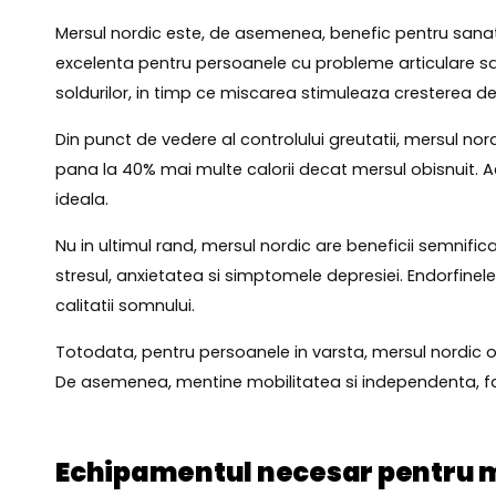
Mersul nordic este, de asemenea, benefic pentru sanatat
excelenta pentru persoanele cu probleme articulare sau 
soldurilor, in timp ce miscarea stimuleaza cresterea de
Din punct de vedere al controlului greutatii, mersul no
pana la 40% mai multe calorii decat mersul obisnuit. 
ideala.
Nu in ultimul rand, mersul nordic are beneficii semnific
stresul, anxietatea si simptomele depresiei. Endorfinele 
calitatii somnului.
Totodata, pentru persoanele in varsta, mersul nordic of
De asemenea, mentine mobilitatea si independenta, fac
Echipamentul necesar pentru m