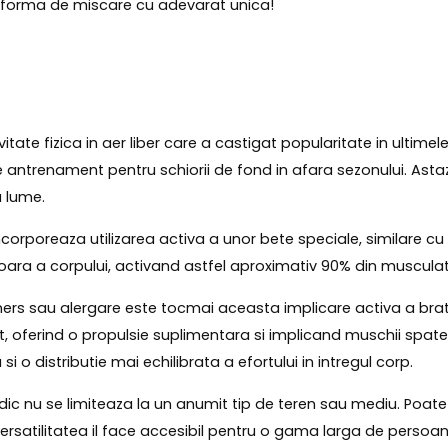
 forma de miscare cu adevarat unica!
ate fizica in aer liber care a castigat popularitate in ultimele 
 antrenament pentru schiorii de fond in afara sezonului. Astaz
a lume.
orporeaza utilizarea activa a unor bete speciale, similare cu c
rioara a corpului, activand astfel aproximativ 90% din muscula
rs sau alergare este tocmai aceasta implicare activa a bratel
, oferind o propulsie suplimentara si implicand muschii spate
 o distributie mai echilibrata a efortului in intregul corp.
 nu se limiteaza la un anumit tip de teren sau mediu. Poate f
ersatilitatea il face accesibil pentru o gama larga de persoan