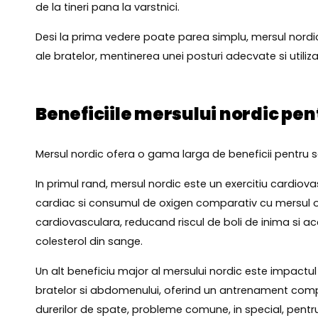
de la tineri pana la varstnici.
Desi la prima vedere poate parea simplu, mersul nordic
ale bratelor, mentinerea unei posturi adecvate si utili
Beneficiile mersului nordic pe
Mersul nordic ofera o gama larga de beneficii pentru sa
In primul rand, mersul nordic este un exercitiu cardiova
cardiac si consumul de oxigen comparativ cu mersul ob
cardiovasculara, reducand riscul de boli de inima si acc
colesterol din sange.
Un alt beneficiu major al mersului nordic este impactul 
bratelor si abdomenului, oferind un antrenament complet
durerilor de spate, probleme comune, in special, pentru