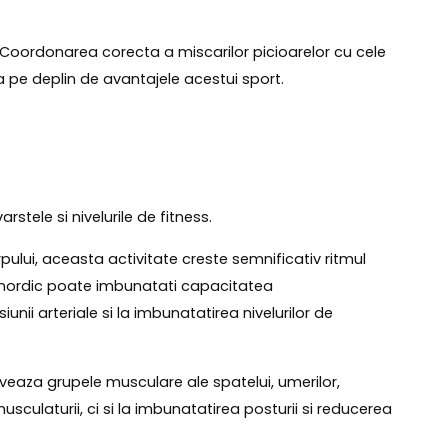
 Coordonarea corecta a miscarilor picioarelor cu cele
a pe deplin de avantajele acestui sport.
tele si nivelurile de fitness.
rpului, aceasta activitate creste semnificativ ritmul
i nordic poate imbunatati capacitatea
ii arteriale si la imbunatatirea nivelurilor de
iveaza grupele musculare ale spatelui, umerilor,
culaturii, ci si la imbunatatirea posturii si reducerea