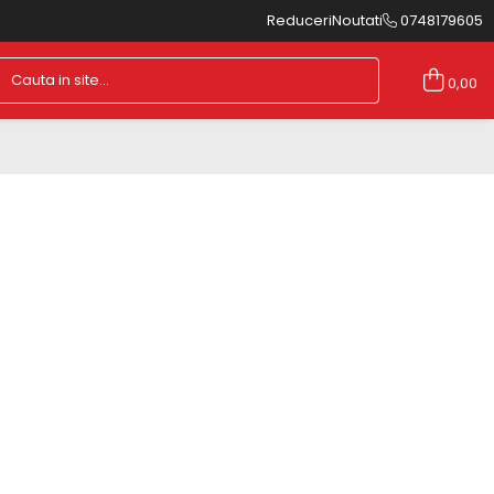
Reduceri
Noutati
0748179605
0,00