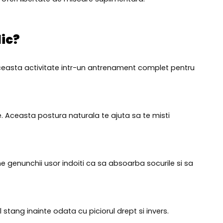
dic?
 aceasta activitate intr-un antrenament complet pentru
nte. Aceasta postura naturala te ajuta sa te misti
ine genunchii usor indoiti ca sa absoarba socurile si sa
 stang inainte odata cu piciorul drept si invers.