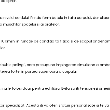
ca sprijin.
nivelul soldului. Prinde ferm betele in fata corpului, dar elib
 muschilor spatelui si ai bratelor.
 10 km/h, in functie de conditia ta fizica si de scopul antrenam
lor.
double poling”, care presupune impingerea simultana a ambelor
erea fortei in partea superioara a corpului.
 nu le folosi doar pentru echilibru. Evita sa iti tensionezi umeri
r specializat. Acesta iti va oferi sfaturi personalizate si te va