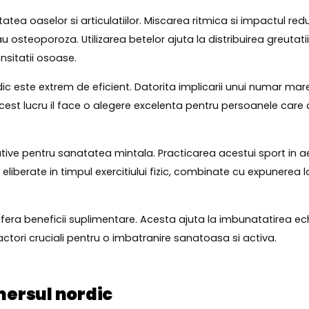
ea oaselor si articulatiilor. Miscarea ritmica si impactul redu
osteoporoza. Utilizarea betelor ajuta la distribuirea greutati
nsitatii osoase.
rdic este extrem de eficient. Datorita implicarii unui numar m
Acest lucru il face o alegere excelenta pentru persoanele car
ative pentru sanatatea mintala. Practicarea acestui sport in aer
eliberate in timpul exercitiului fizic, combinate cu expunerea la
era beneficii suplimentare. Acesta ajuta la imbunatatirea echili
tori cruciali pentru o imbatranire sanatoasa si activa.
ersul nordic