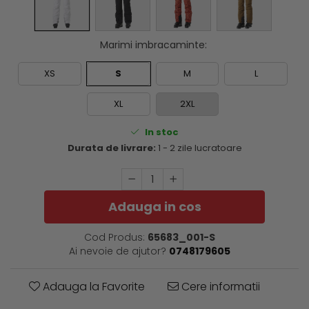
Marimi imbracaminte
:
XS
S
M
L
XL
2XL
In stoc
Durata de livrare:
1 - 2 zile lucratoare
Adauga in cos
Cod Produs:
65683_001-S
Ai nevoie de ajutor?
0748179605
Adauga la Favorite
Cere informatii