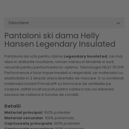
Descriere
Pantaloni ski dama Helly
Hansen Legendary Insulated
Pantalonii de schi pentru dame
Legendary Insulated
, cei mai
alesi in statiunile montane, raman mereu in tendinte si sunt
renumiti pentru performanta lor optima. Tehnologia HELLY TECH®
Performance ii face impermeabili si respirabili, iar materialul cu
elasticitate in 2 directii ofera libertate de miscare. S-a combinat
materialul izolant PrimaLoft® cu fermoare de ventilatie pe
coapse, astfel incat sa poti pastra caldura sau sa eliberezi
excesul de caldura in functie de conditii.
Detalii
Material principal:
100% poliester
Material secundar
: 100% poliamida
Captuseala principala
: 100% poliester
Captuseala secundara
: 100% poliamida