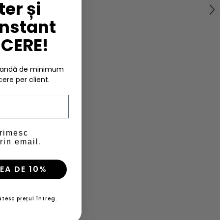
er și
instant
UCERE!
omandă de minimum
cere per client.
primesc
rin email.
EA DE 10%
tesc prețul întreg.