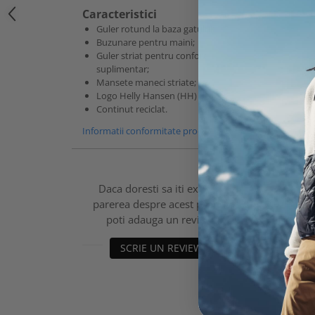
Caracteristici
Guler rotund la baza gatului;
Buzunare pentru maini;
Guler striat pentru confort
suplimentar;
Mansete maneci striate;
Logo Helly Hansen (HH) brodat;
Continut reciclat.
Informatii conformitate produs
Daca doresti sa iti exprimi
parerea despre acest produs
poti adauga un review.
SCRIE UN REVIEW