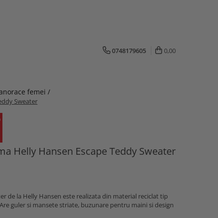
0748179605
0,00
hanorace femei /
eddy Sweater
ma Helly Hansen Escape Teddy Sweater
de la Helly Hansen este realizata din material reciclat tip
e. Are guler si mansete striate, buzunare pentru maini si design