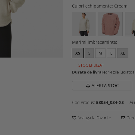
Culori echipamente
: Cream
Marimi imbracaminte
:
XS
S
M
L
XL
STOC EPUIZAT
Durata de livrare:
14 zile lucratoa
ALERTA STOC
Cod Produs:
53054_034-XS
Ai
Adauga la Favorite
Cere 