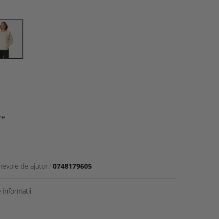
re
 nevoie de ajutor?
0748179605
informatii