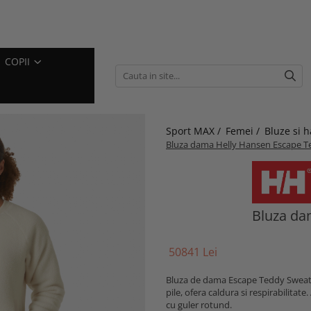
COPII
Sport MAX /
Femei /
Bluze si 
Bluza dama Helly Hansen Escape T
Bluza da
508
41
Lei
Bluza de dama Escape Teddy Sweater 
pile, ofera caldura si respirabilitat
cu guler rotund.