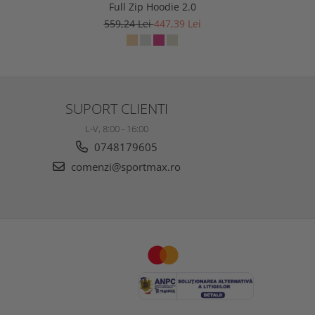
Full Zip Hoodie 2.0
559,24 Lei
447,39 Lei
5
SUPORT CLIENTI
L-V, 8:00 - 16:00
0748179605
comenzi@sportmax.ro