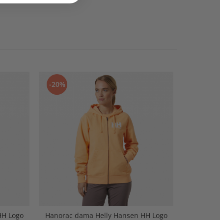
-20%
-30%
HH Logo
Hanorac dama Helly Hansen HH Logo
Bluza 