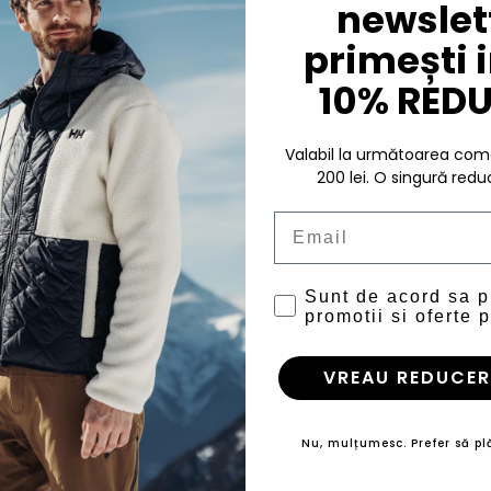
newslett
primești 
10% RED
Valabil la următoarea c
200 lei. O singură redu
Email
Sunt de acord sa 
promotii si oferte p
VREAU REDUCER
Nu, mulțumesc. Prefer să plă