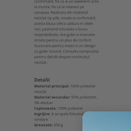
confortabil, fie ca ai un weekend activ
la munte, fie ca te relaxezi pe
canapea. Realizata din material
reciclat tip pile, moale si confortabil,
acesta bluza ofera caldura in zilele
reci, pastrand totodata o buna
respirabilitate. Are guler si mansete
striate pentru un plus de confort,
buzunare pentru maini si un design
cu guler rotund. Consulta compozitia
pentru detalii despre continutul
reciclat.
Detalii
Material principal
: 100% poliester
reciclat
Material secundar:
97% poliestert,
3% elastan
Captuseala:
100% poliester
Ingrijire:
A se spala folosind culori
similare.
Greutate:
650 g