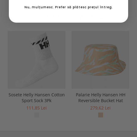
Nu, mulțumesc. Prefer să plătesc prețul întreg.
PRODUSE SIMILARE
Sosete Helly Hansen Cotton
Palarie Helly Hansen HH
Sport Sock 3Pk
Reversible Bucket Hat
111,85 Lei
279,62 Lei