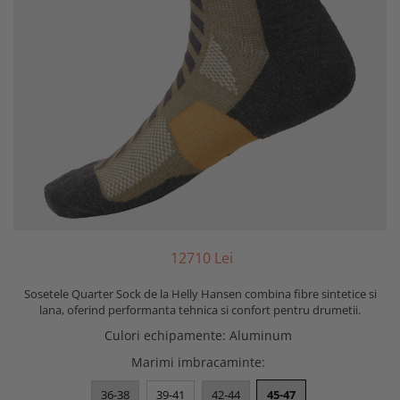
127
10
Lei
Sosetele Quarter Sock de la Helly Hansen combina fibre sintetice si
lana, oferind performanta tehnica si confort pentru drumetii.
Culori echipamente
:
Aluminum
Marimi imbracaminte
:
36-38
39-41
42-44
45-47