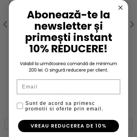
create pentru drumetii. Contin functii integrate si un amestec de
fibre sintetice si lana.
Abonează-te la
Detalii
newsletter și
Material principal
: 44% poliamida, 37% polipropilena, 17% lana
primești instant
Merino, 2% elastan
Ingrijire:
A se spala folosind culori similare.
10% REDUCERE!
Greutate:
85 g
Caracteristici
Valabil la următoarea comandă de minimum
Logo tricotat.
200 lei. O singură reducere per client.
Utilizat pentru
Email
Camping & Drumetie
Urban & Lifestyle
Sunt de acord sa primesc
promotii si oferte prin email.
Informatii conformitate produs
Review-uri
(0)
VREAU REDUCEREA DE 10%