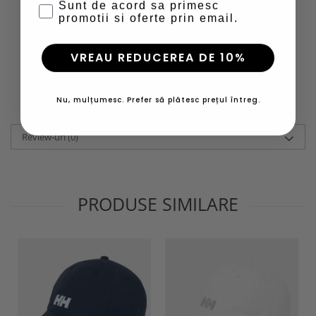
Sunt de acord sa primesc
promotii si oferte prin email.
VREAU REDUCEREA DE 10%
Trekking
Camping
Urban
&
&
Drumetie
Lifestyle
Nu, mulțumesc. Prefer să plătesc prețul întreg.
Informatii conformitate produs
Review-uri
(0)
PRODUSE SIMILARE