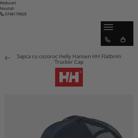
Reduceri
Noutati
0748179605
Barbati
Femei
Copii
Genti
Geci barbati
Geci femei
Geci copii
Genti
Pantaloni barbati
Pantaloni femei
Pantaloni copii
Rucsace
Base-layere barbati
Base-layere femei
Base-layere copii
Accesorii
Sapca cu cozoroc Helly Hansen HH Flatbrim
Trucker Cap
Tricouri barbati
Tricouri femei
Incaltaminte copii
Veste barbati
Veste femei
Accesorii copii
Bluze si hanorace barbati
Bluze si hanorace femei
Schi copii
Incaltaminte barbati
Incaltaminte femei
Accesorii barbati
Accesorii femei
Schi Barbati
Schi Femei