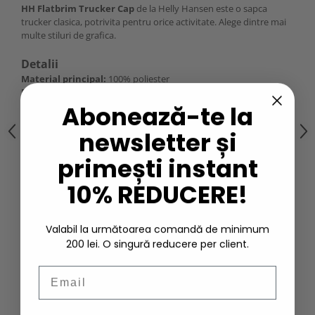
HH Flatbrim Trucker Cap
de la Helly Hansen este o sapca
trucker clasica, potrivita pentru orice activitate. Alege dintre mai
multe stiluri de grafica.
Detalii
Material principal:
100% poliester
Material secundar:
100% poliester
Greutate:
80 g
Abonează-te la
newsletter și
Caracteristici
Constructie din 5 panouri din material cu captuseala din
primești instant
bumbac intarit (buckram);
Partea din spate este facuta din plasa;
10% REDUCERE!
Banda de confort matlasata pentru transpiratie;
Marime universala.
Valabil la următoarea comandă de minimum
Performanta
200 lei. O singură reducere per client.
Permite pielii sa respire - nivel 4/6 (respirabil - Intervalul de
respirabilitate este intervalul Helly Tech Protection - 10000
Email
g/mp/zi)
Greutate - nivel 4/6 (usor)
Utilizat pentru