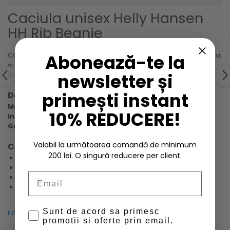
Caciula unisex Helly Hansen
HH Rib Beanie
Abonează-te la
Caciula clasica cu logo
HH Rib Beanie
este moale, calduroasa
si confortabila, realizata folosind continut reciclat. Este un
newsletter și
accesoriu esential pentru orice activitate outdoor.
primești instant
Detalii
Material principal
: 50% poliester reciclat, 50% acrilic
10% REDUCERE!
Ingrijire
: A nu se stoarce.
Greutate:
130 g
Valabil la următoarea comandă de minimum
Caracteristici
200 lei. O singură reducere per client.
Marime universala;
Logo discret;
Email
Materiale reciclate;
Acest produs contine cel putin 50% fibre Recycled Claim
Standard, certificate de IDFL (TE-99972454).
Sunt de acord sa primesc
Informatii conformitate produs
promotii si oferte prin email.