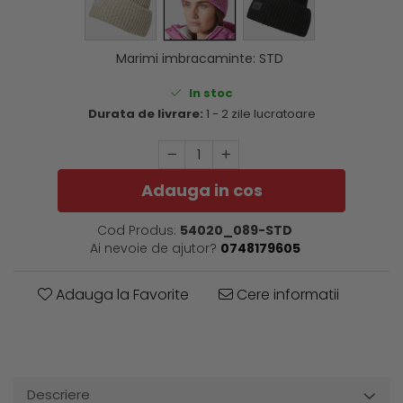
Marimi imbracaminte
:
STD
In stoc
Durata de livrare:
1 - 2 zile lucratoare
Adauga in cos
Cod Produs:
54020_089-STD
Ai nevoie de ajutor?
0748179605
Adauga la Favorite
Cere informatii
Descriere