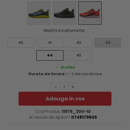
Marimi incaltaminte
:
40
41
42
43
44
45
In stoc
Durata de livrare:
1 - 2 zile lucratoare
Adauga in cos
Cod Produs:
11976_300-10
Ai nevoie de ajutor?
0748179605