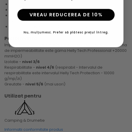
Constructie Strobel din 100% poliester reciclat;
Talpa din cauciuc nu lasa urme;
VREAU REDUCEREA DE 10%
Mai mult de 60% din materialul superior este din elemente
reciclate;
Tratament DWR fara PFC (compusi perfluorinati).
Nu, mulțumesc. Prefer să plătesc prețul întreg.
Performanta
Impermeabilitate -
nivel 6/6
(rezistenta maxima la apa - gama
de impermeabilitate este gama Helly Tech Professional +20000
mmH2O)
Izolatie -
nivel 3/6
Respirabilitate -
nivel 4/6
(respirabil - Intervalul de
respirabilitate este intervalul Helly Tech Protection - 10000
g/mp/zi)
Greutate -
nivel 5/6
(mai usori)
Utilizat pentru
Camping & Drumetie
Informatii conformitate produs