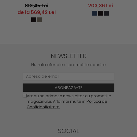
Monashee ULLR HT
813,45 Lei
203,36 Lei
Waterproof Hiking
de la 569,42 Lei
Boots
NEWSLETTER
Nu rata ofertele si promotiile noastre
Vreau sa primesc newsletter cu promotiile
magazinului. Afla mai multe in
Politica de
Confidentialitate
SOCIAL