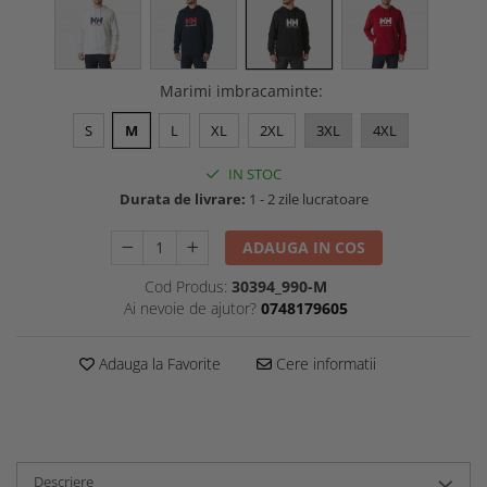
Marimi imbracaminte
:
S
M
L
XL
2XL
3XL
4XL
IN STOC
Durata de livrare:
1 - 2 zile lucratoare
ADAUGA IN COS
Cod Produs:
30394_990-M
Ai nevoie de ajutor?
0748179605
Adauga la Favorite
Cere informatii
Descriere