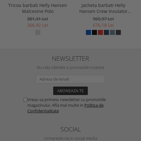
Tricou barbati Helly Hansen
Jacheta barbati Helly
Malcesine Polo
Hansen Crew Insulator
Jacket 2.0
381,31 Lei
965,97 Lei
266,92 Lei
676,18 Lei
NEWSLETTER
Nu rata ofertele si promotiile noastre
Vreau sa primesc newsletter cu promotiile
magazinului. Afla mai multe in
Politica de
Confidentialitate
SOCIAL
Urmareste-ne in social media