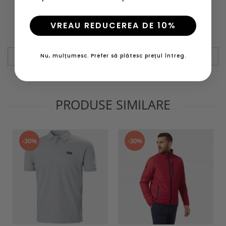
Mansetele sunt striate;
Logo mare Helly Hansen® pe piept.
VREAU REDUCEREA DE 10%
Informatii conformitate produs
Review-uri
(0)
Nu, mulțumesc. Prefer să plătesc prețul întreg.
PRODUSE SIMILARE
-30%
-30%