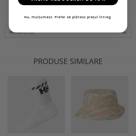
Lifestyle
Navigatie
marin
pe coasta
Nu, mulțumesc. Prefer să plătesc prețul întreg.
Informatii conformitate produs
Review-uri
(0)
PRODUSE SIMILARE