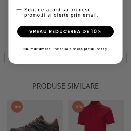
Maneci conectate la umeri fara cusaturi, dintr-o piesa;
Badge cu logo grafic;
Sunt de acord sa primesc
Este dotata cu protectie impotriva razelor UV (UPF 50+);
promotii si oferte prin email.
Confectionata din materiale reciclate Ocean Bound.
Performanta
VREAU REDUCEREA DE 10%
Greutate - nivel 4/6 (usor)
Informatii conformitate produs
Nu, mulțumesc. Prefer să plătesc prețul întreg.
Review-uri
(0)
PRODUSE SIMILARE
-30%
-30%