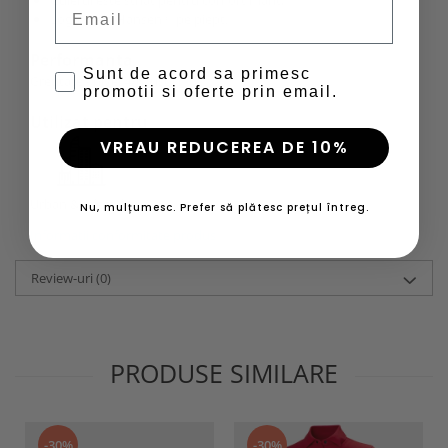
Email
Logo Helly Hansen® pe piept.
Performanta
Sunt de acord sa primesc
Greutate - nivel 4/6 (usor)
promotii si oferte prin email.
Utilizat pentru
VREAU REDUCEREA DE 10%
Urban & Lifestyle
Nu, mulțumesc. Prefer să plătesc prețul întreg.
Informatii conformitate produs
Review-uri
(0)
PRODUSE SIMILARE
-30%
-30%