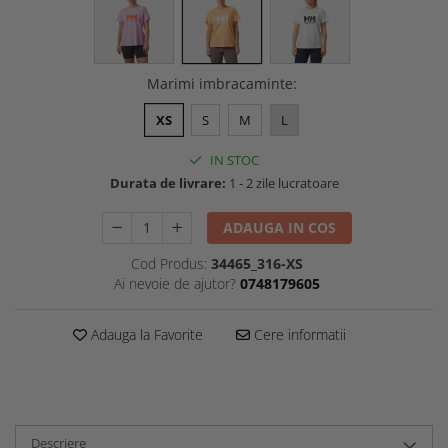
Marimi imbracaminte
:
XS
S
M
L
IN STOC
Durata de livrare:
1 - 2 zile lucratoare
ADAUGA IN COS
Cod Produs:
34465_316-XS
Ai nevoie de ajutor?
0748179605
Adauga la Favorite
Cere informatii
Descriere