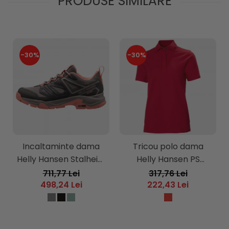
PRODUSE SIMILARE
-30%
-30%
Incaltaminte dama
Tricou polo dama
Helly Hansen Stalheim
Helly Hansen PS
HT
Cotton
711,77 Lei
317,76 Lei
498,24 Lei
222,43 Lei