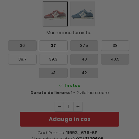
Marimi incaltaminte
:
36
37
37.5
38
38.7
39.3
40
40.5
41
42
In stoc
Durata de livrare:
1 - 2 zile lucratoare
Adauga in cos
Cod Produs:
11993_676-6F
Ai nevoie de ajutor?
0748179605