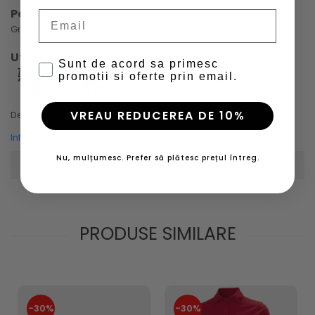
Performanta
Email
Greutate - nivel 4/6 (usor)
Utilizat pentru
Sunt de acord sa primesc
promotii si oferte prin email.
VREAU REDUCEREA DE 10%
Deplasare
Urban & Lifestyle
Informatii conformitate produs
Nu, mulțumesc. Prefer să plătesc prețul întreg.
Review-uri
(0)
PRODUSE SIMILARE
-30%
-30%