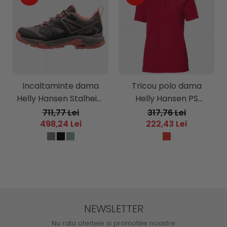
Incaltaminte dama
Tricou polo dama
Helly Hansen Stalheim
Helly Hansen PS
HT
Cotton
711,77 Lei
317,76 Lei
498,24 Lei
222,43 Lei
NEWSLETTER
Nu rata ofertele si promotiile noastre