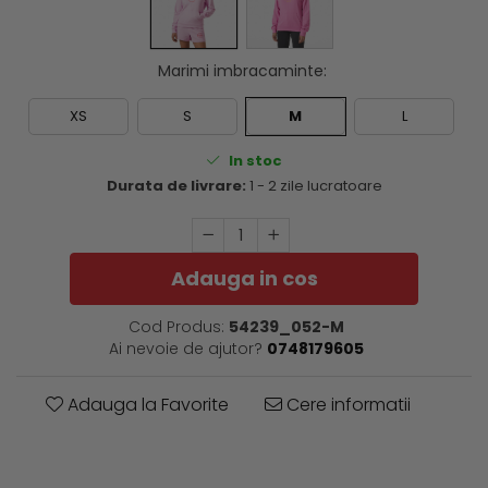
Marimi imbracaminte
:
XS
S
M
L
In stoc
Durata de livrare:
1 - 2 zile lucratoare
Adauga in cos
Cod Produs:
54239_052-M
Ai nevoie de ajutor?
0748179605
Adauga la Favorite
Cere informatii