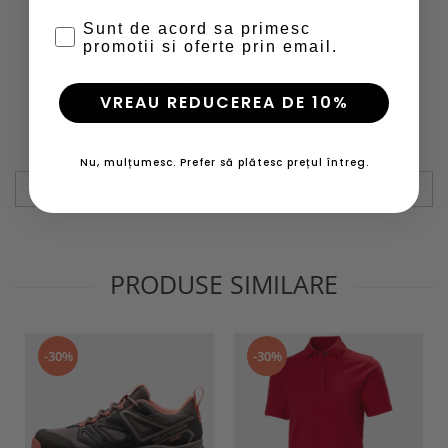
Guler rotund la baza gatului;
Sunt de acord sa primesc
Buzunare pentru maini;
promotii si oferte prin email.
Guler striat pentru confort suplimentar;
Mansete maneci striate;
Logo Helly Hansen (HH) brodat;
VREAU REDUCEREA DE 10%
Continut reciclat.
Informatii conformitate produs
Nu, mulțumesc. Prefer să plătesc prețul întreg.
Review-uri
(0)
PRODUSE SIMILARE
-30%
-30%