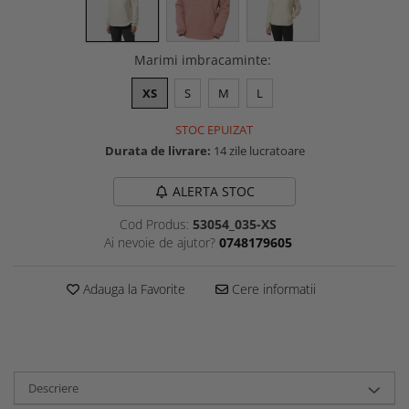
Marimi imbracaminte
:
XS
S
M
L
STOC EPUIZAT
Durata de livrare:
14 zile lucratoare
ALERTA STOC
Cod Produs:
53054_035-XS
Ai nevoie de ajutor?
0748179605
Adauga la Favorite
Cere informatii
Descriere