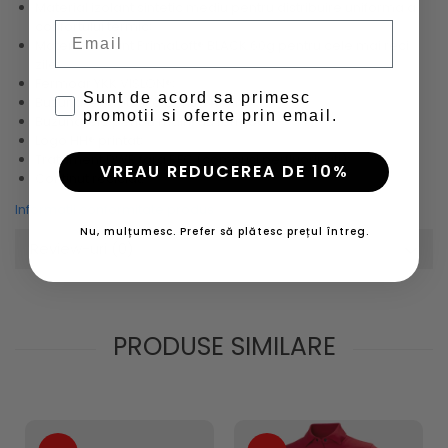
Material izolant sintetic mediu pentru distribuire uniforma a
confortului termic;
Email
Material izolant PrimaLoft® BLACK 60g pentru cele mai reci
zile;
Fermoar YKK VISLON®;
Sunt de acord sa primesc
Buzunare captusite pentru maini;
promotii si oferte prin email.
Buzunarele pentru maini au fermoar;
Logo HH® printat;
Tratament DWR fara PFC (compusi perfluorinati);
VREAU REDUCEREA DE 10%
Continut reciclat.
Informatii conformitate produs
Nu, mulțumesc. Prefer să plătesc prețul întreg.
Review-uri
(0)
PRODUSE SIMILARE