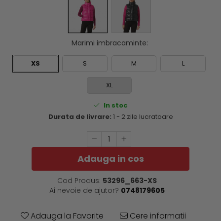
Marimi imbracaminte
:
XS
S
M
L
XL
In stoc
Durata de livrare:
1 - 2 zile lucratoare
Adauga in cos
Cod Produs:
53296_663-XS
Ai nevoie de ajutor?
0748179605
Adauga la Favorite
Cere informatii