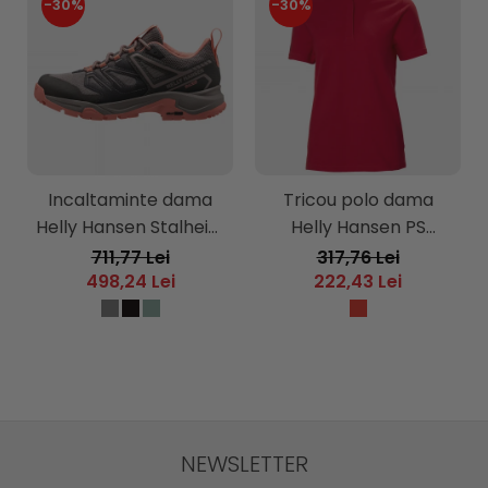
-30%
-30%
Incaltaminte dama
Tricou polo dama
Helly Hansen Stalheim
Helly Hansen PS
HT
Cotton
711,77 Lei
317,76 Lei
498,24 Lei
222,43 Lei
NEWSLETTER