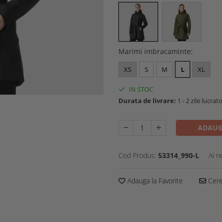
Marimi imbracaminte
:
XS
S
M
L
XL
IN STOC
Durata de livrare:
1 - 2 zile lucrat
ADAUG
Cod Produs:
53314_990-L
Ai n
Adauga la Favorite
Cere 