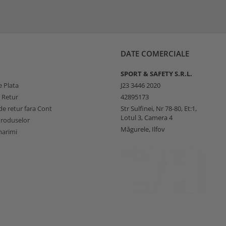
DATE COMERCIALE
SPORT & SAFETY S.R.L.
 Plata
J23 3446 2020
e Retur
42895173
e retur fara Cont
Str Sulfinei, Nr 78-80, Et:1,
Lotul 3, Camera 4
Produselor
Măgurele, Ilfov
marimi