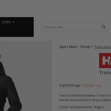
COPII
Sport MAX /
Femei /
Trenci dam
Trenc
1.271
01
Lei
1.016
81
Lei
Trenciul de femei Welsey II Trench I
nevoie de protectie in timpul zilel
Culori echipamente
: Negru