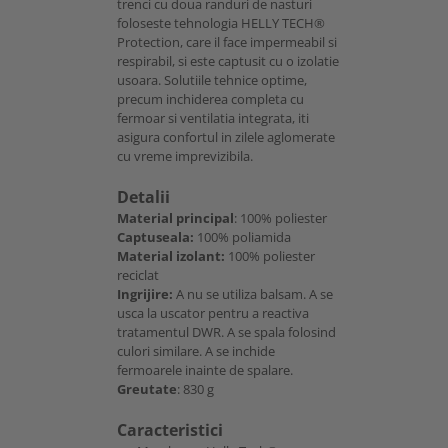
trenci cu doua randuri de nasturi
foloseste tehnologia HELLY TECH®
Protection, care il face impermeabil si
respirabil, si este captusit cu o izolatie
usoara. Solutiile tehnice optime,
precum inchiderea completa cu
fermoar si ventilatia integrata, iti
asigura confortul in zilele aglomerate
cu vreme imprevizibila.
Detalii
Material principal
: 100% poliester
Captuseala:
100% poliamida
Material izolant:
100% poliester
reciclat
Ingrijire:
A nu se utiliza balsam. A se
usca la uscator pentru a reactiva
tratamentul DWR. A se spala folosind
culori similare. A se inchide
fermoarele inainte de spalare.
Greutate
: 830 g
Caracteristici