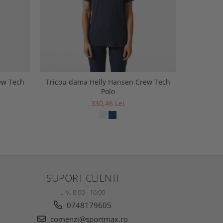
-30%
ew Tech
Tricou dama Helly Hansen Crew Tech
Tricou d
Polo
330,46 Lei
1
SUPORT CLIENTI
L-V, 8:00 - 16:00
0748179605
comenzi@sportmax.ro