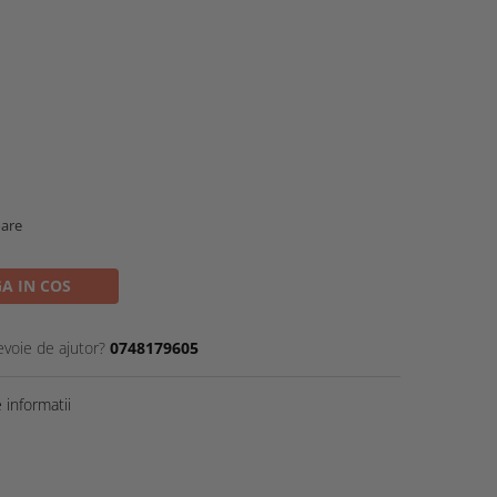
oare
A IN COS
evoie de ajutor?
0748179605
informatii