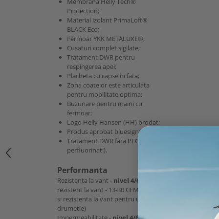
Membrana Helly Tech®
Protection;
Material izolant PrimaLoft®
BLACK Eco;
Fermoar YKK METALUXE®;
Cusaturi complet sigilate;
Tratament DWR pentru
respingerea apei;
Placheta cu capse in fata;
Zona coatelor este articulata
pentru mobilitate optima;
Buzunare pentru maini cu
fermoar;
Logo Helly Hansen (HH) brodat;
Produs aprobat bluesign®;
Tratament DWR fara PFC (compusi
perfluorinati).
Performanta
Rezistenta la vant -
nivel 4/6
(usor
rezistent la vant - 13-30 CFM respirabil
si rezistenta la vant pentru utilizare la
drumetie)
Impermeabilitate -
nivel 4/6