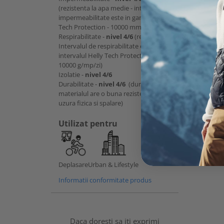
(rezistenta la apa medie - intervalul de
impermeabilitate este in gama Helly
Tech Protection - 10000 mmH2O)
Respirabilitate -
nivel 4/6
(respirabil -
Intervalul de respirabilitate este
intervalul Helly Tech Protection -
10000 g/mp/zi)
Izolatie -
nivel 4/6
Durabilitate -
nivel 4/6
(durabil -
materialul are o buna rezistenta la
uzura fizica si spalare)
Utilizat pentru
Deplasare
Urban & Lifestyle
Informatii conformitate produs
Daca doresti sa iti exprimi