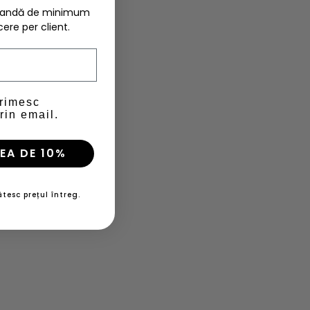
omandă de minimum
cere per client.
primesc
rin email.
EA DE 10%
tesc prețul întreg.