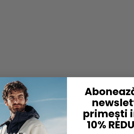
Abonează
newslett
primești 
10% RED