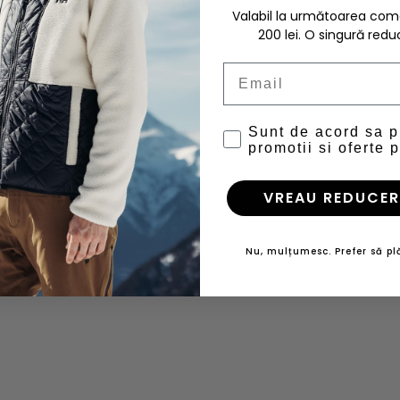
Valabil la următoarea c
200 lei. O singură redu
Email
Sunt de acord sa 
promotii si oferte p
VREAU REDUCER
Nu, mulțumesc. Prefer să plă