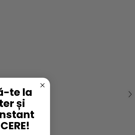
-te la
er și
instant
UCERE!