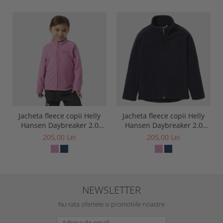
Jacheta fleece copii Helly
Jacheta fleece copii Helly
Hansen Daybreaker 2.0
Hansen Daybreaker 2.0
Jacket
Jacket
205,00 Lei
205,00 Lei
NEWSLETTER
Nu rata ofertele si promotiile noastre