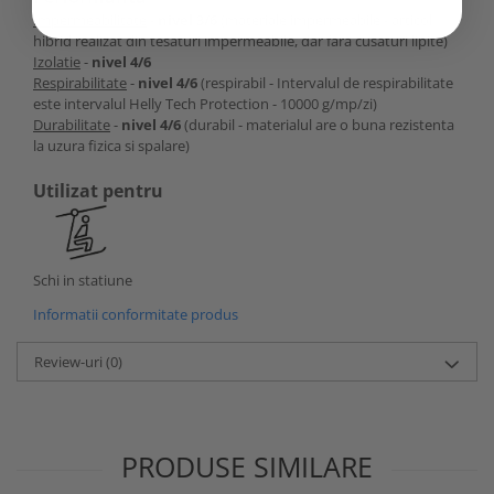
Impermeabilitate
-
nivel 3/6
(materiale impermeabile - articol
hibrid realizat din tesaturi impermeabile, dar fara cusaturi lipite)
Izolatie
-
nivel 4/6
Respirabilitate
-
nivel 4/6
(respirabil - Intervalul de respirabilitate
este intervalul Helly Tech Protection - 10000 g/mp/zi)
Durabilitate
-
nivel 4/6
(durabil - materialul are o buna rezistenta
la uzura fizica si spalare)
Utilizat pentru
Schi in statiune
Informatii conformitate produs
Review-uri
(0)
PRODUSE SIMILARE