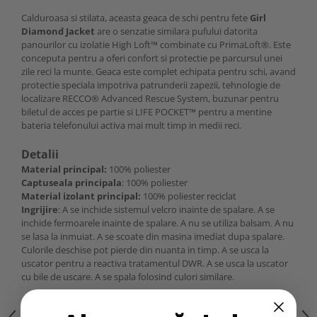
Calduroasa si stilata, aceasta geaca de schi pentru fete
Girl
Diamond Jacket
are o senzatie similara pufului datorita
panourilor cu izolatie High Loft™ combinate cu PrimaLoft®. Este
conceputa pentru a oferi confort si protectie pe parcursul unei
zile reci la munte. Geaca este complet echipata pentru schi, avand
protectie speciala impotriva patrunderii zapezii, tehnologie de
localizare RECCO® Advanced Rescue System, buzunar pentru
biletul de acces pe partie si LIFE POCKET™ pentru a mentine
bateria telefonului activa mai mult timp in medii reci.
Detalii
Material principal:
100% poliester
Captuseala principala
: 100% poliester
Material izolant principal:
100% poliester reciclat
Ingrijire
: A se inchide sistemul velcro inainte de spalare. A se
inchide fermoarele inainte de spalare. A nu se utiliza balsam. A nu
se lasa la inmuiat. A se scoate din masina imediat dupa spalare.
Culorile deschise pot pierde din nuanta in timp. A se usca la
uscator pentru a reactiva tratamentul DWR. A se usca la uscator
cu bile de uscare. A se spala folosind culori similare.
Caracteristici