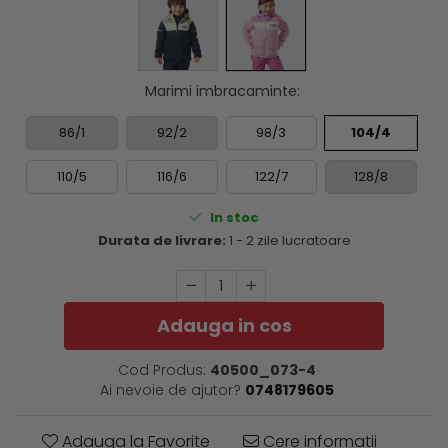
Marimi imbracaminte
:
86/1
92/2
98/3
104/4
110/5
116/6
122/7
128/8
In stoc
Durata de livrare:
1 - 2 zile lucratoare
Adauga in cos
Cod Produs:
40500_073-4
Ai nevoie de ajutor?
0748179605
Adauga la Favorite
Cere informatii