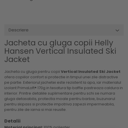
Descriere
Jacheta cu gluga copii Helly
Hansen Vertical Insulated Ski
Jacket
Jacheta cu gluga pentru copii
Vertical Insulated Ski Jacket
ofera copiilor confort si protectie in timpul unei zile distractive
pe partie. Exteriorul jachetei este rezistent la apa, iar materialul
izolant PrimaLoft® 170g in tesatura tip baffle pastreaza caldura in
interior. Printre detaliile suplimentare pentru schi se numara
gluga detasabila, protectia moale pentru barbie, buzunarul
pentru skipass si protectie impotriva zapezii impermeabila,
pentru zile de iarna si mai reusite.
Detalii
Material principal:
100% poliester