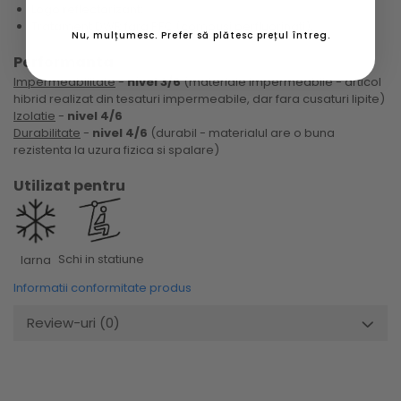
Logo reflectorizant;
Tratament DWR fara PFC (compusi perfluorinati).
Nu, mulțumesc. Prefer să plătesc prețul întreg.
Performanta
Impermeabilitate
-
nivel 3/6
(materiale impermeabile - articol
hibrid realizat din tesaturi impermeabile, dar fara cusaturi lipite)
Izolatie
-
nivel 4/6
Durabilitate
-
nivel 4/6
(durabil - materialul are o buna
rezistenta la uzura fizica si spalare)
Utilizat pentru
Schi in statiune
Iarna
Informatii conformitate produs
Review-uri
(0)