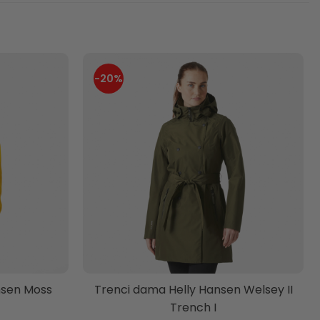
-20%
nsen Moss
Trenci dama Helly Hansen Welsey II
Trench I