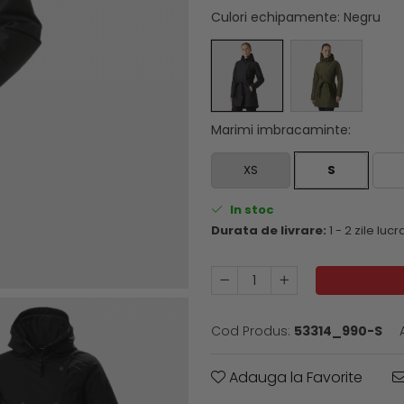
Culori echipamente
: Negru
Marimi imbracaminte
:
XS
S
In stoc
Durata de livrare:
1 - 2 zile luc
Cod Produs:
53314_990-S
Adauga la Favorite