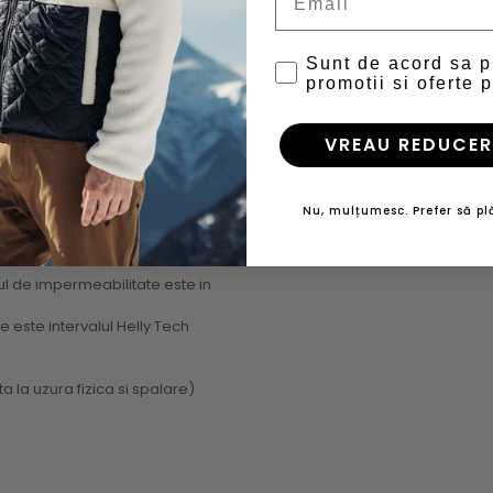
Sunt de acord sa 
promotii si oferte p
VREAU REDUCER
Nu, mulțumesc. Prefer să plă
espirabil si rezistenta la vant
ul de impermeabilitate este in
te este intervalul Helly Tech
a la uzura fizica si spalare)