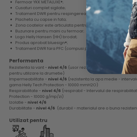
Fermoar YKK METALUXE®;
Cusaturi complet sigilate;
Tratament DWR pentru respingerea apei;
Placheta cu capse in fata;
Zona coatelor este articulata pentru mobilitate optima;
Buzunare pentru maini cu fermoar;
Logo Helly Hansen (HH) brodat;
Produs aprobat bluesign®;
Tratament DWR fara PFC (compusi perfluorinati).
Performanta
Rezistenta la vant -
nivel 4/6
(usor rezistent la vant - 13-30 CFM r
pentru utilizare la drumetie)
Impermeabilitate -
nivel 4/6
(rezistenta la apa medie - interval
gama Helly Tech Protection - 10000 mmH2O)
Respirabilitate -
nivel 4/6
(respirabil - Intervalul de respirabilita
Protection - 10000 g/mp/zi)
Izolatie -
nivel 4/6
Durabilitate -
nivel 4/6
(durabil - materialul are o buna rezistent
Utilizat pentru