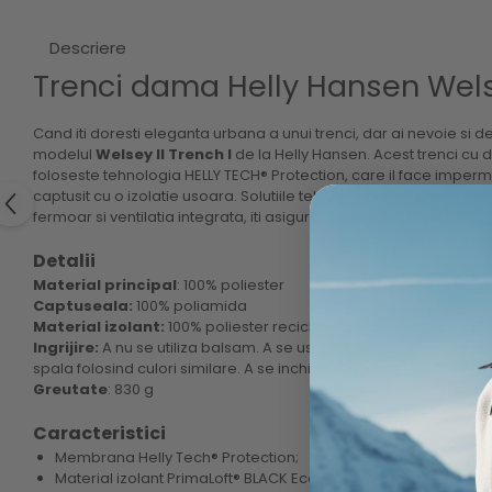
Descriere
Trenci dama Helly Hansen Welse
Cand iti doresti eleganta urbana a unui trenci, dar ai nevoie si d
modelul
Welsey II Trench I
de la Helly Hansen. Acest trenci cu 
foloseste tehnologia HELLY TECH® Protection, care il face impermea
captusit cu o izolatie usoara. Solutiile tehnice optime, precum 
fermoar si ventilatia integrata, iti asigura confortul in zilele ag
Detalii
Material principal
: 100% poliester
Captuseala:
100% poliamida
Material izolant:
100% poliester reciclat
Ingrijire:
A nu se utiliza balsam. A se usca la uscator pentru a r
spala folosind culori similare. A se inchide fermoarele inainte de
Greutate
: 830 g
Caracteristici
Membrana Helly Tech® Protection;
Material izolant PrimaLoft® BLACK Eco;