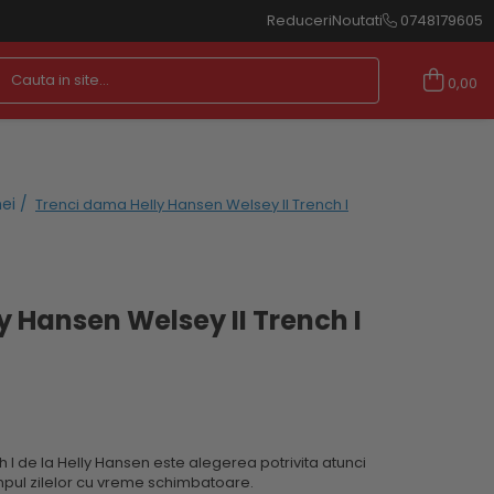
Reduceri
Noutati
0748179605
0,00
ei /
Trenci dama Helly Hansen Welsey II Trench I
y Hansen Welsey II Trench I
h I de la Helly Hansen este alegerea potrivita atunci
impul zilelor cu vreme schimbatoare.