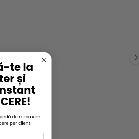
-te la
er și
instant
UCERE!
omandă de minimum
cere per client.