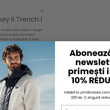
y II Trench I
e un plus de caldura, alege
doua randuri de nasturi
bil si respirabil, si este
inchiderea completa cu
lomerate cu vreme imprevizibila.
Abonează
newslett
primești 
10% RED
eactiva tratamentul DWR. A se
 spalare.
Valabil la următoarea c
200 lei. O singură redu
Email