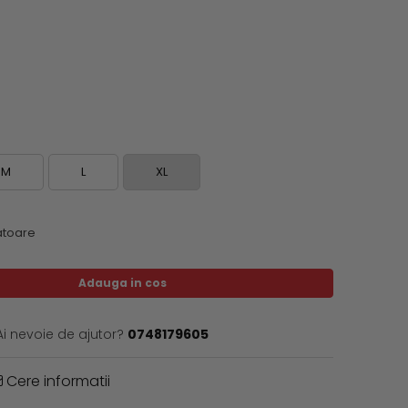
M
L
XL
ratoare
Adauga in cos
Ai nevoie de ajutor?
0748179605
Cere informatii