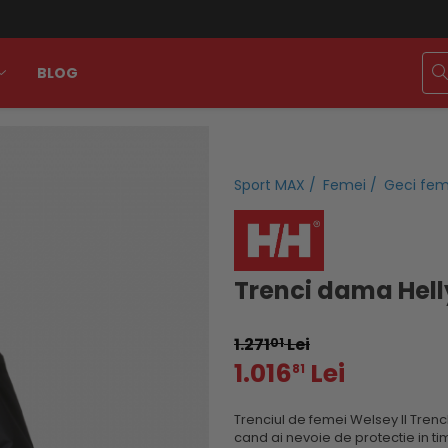
BLOG
Sport MAX /
Femei /
Geci fem
Trenci dama Hell
1.271
Lei
01
1.016
Lei
81
Trenciul de femei Welsey II Trenc
cand ai nevoie de protectie in t