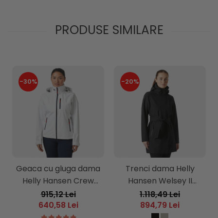
PRODUSE SIMILARE
-30%
-20%
Geaca cu gluga dama
Trenci dama Helly
Helly Hansen Crew
Hansen Welsey II
Hooded Jacket 2.0
Trench
915,12 Lei
1.118,49 Lei
640,58 Lei
894,79 Lei