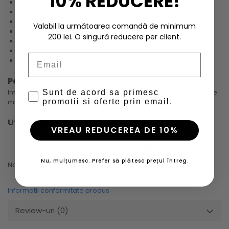
10% REDUCERE!
Polar neted la suprafata, pufos in interior;
Guler inalt pentru confort si protectie;
Protectie pentru barbie;
Valabil la următoarea comandă de minimum
Gaica pentru agatare pe exterior;
200 lei. O singură reducere per client.
Buzunare cu fermoar pentru maini;
Logo HH® printat;
Email
Produs aprobat bluesign®.
Performanta
Impermeabilitate -
nivel 1/6
(uscare rapida - materialul nu are
Sunt de acord sa primesc
promotii si oferte prin email.
membrana impermeabila sau tratata DWR)
Utilizat pentru
VREAU REDUCEREA DE 10%
Nu, mulțumesc. Prefer să plătesc prețul întreg.
Navigatie in
Lifestyle marin
Navigatie pe coasta
apropiere tarm
Informatii conformitate produs
Review-uri
(0)