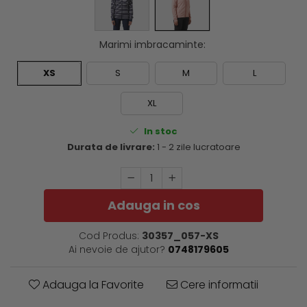
Marimi imbracaminte
:
XS
S
M
L
XL
In stoc
Durata de livrare:
1 - 2 zile lucratoare
Adauga in cos
Cod Produs:
30357_057-XS
Ai nevoie de ajutor?
0748179605
Adauga la Favorite
Cere informatii