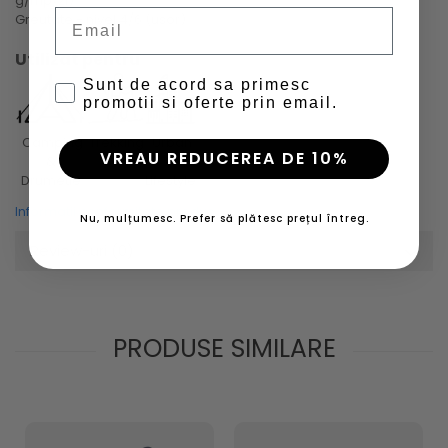
g/mp/zi)
Email
Greutate - nivel 4/6 (usor)
Utilizat pentru
Sunt de acord sa primesc
promotii si oferte prin email.
Trekking
Camping
Urban
VREAU REDUCEREA DE 10%
&
&
Drumetie
Lifestyle
Informatii conformitate produs
Nu, mulțumesc. Prefer să plătesc prețul întreg.
Review-uri
(0)
PRODUSE SIMILARE