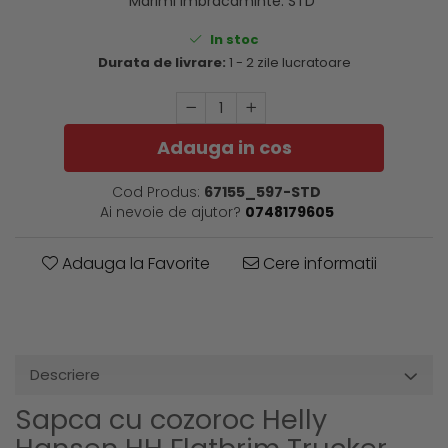
Marimi imbracaminte
:
STD
In stoc
Durata de livrare:
1 - 2 zile lucratoare
Adauga in cos
Cod Produs:
67155_597-STD
Ai nevoie de ajutor?
0748179605
Adauga la Favorite
Cere informatii
Descriere
Sapca cu cozoroc Helly