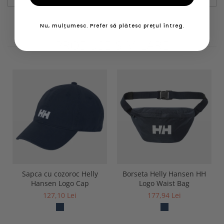
Nu, mulțumesc. Prefer să plătesc prețul întreg.
PRODUSE SIMILARE
Sapca cu cozoroc Helly
Borseta Helly Hansen HH
Hansen Logo Cap
Logo Waist Bag
127,10 Lei
177,94 Lei