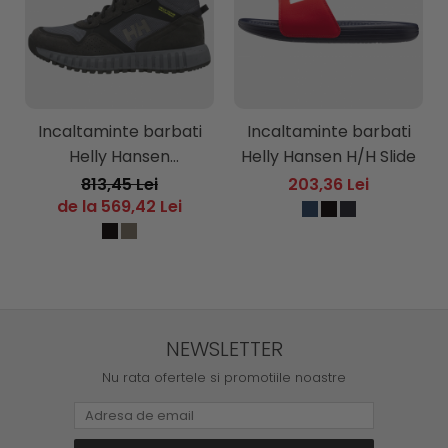
Incaltaminte barbati
Incaltaminte barbati
Helly Hansen
Helly Hansen H/H Slide
Monashee ULLR HT
813,45 Lei
203,36 Lei
Waterproof Hiking
de la 569,42 Lei
Boots
NEWSLETTER
Nu rata ofertele si promotiile noastre