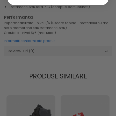
reciclate;
Tratament DWR fara PFC (compusi perfluorinati).
Performanta
Impermeabilitate - nivel 1/6 (uscare rapida - materialul nu are
nicio membrana sau tratament DWR)
Greutate - nivel 5/6 (mai usori)
Informatii conformitate produs
Review-uri
(0)
PRODUSE SIMILARE