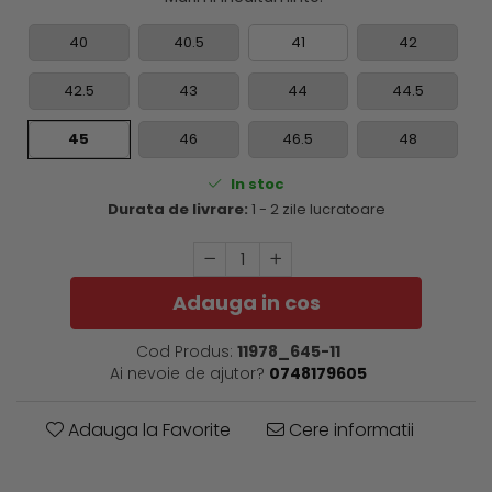
40
40.5
41
42
42.5
43
44
44.5
45
46
46.5
48
In stoc
Durata de livrare:
1 - 2 zile lucratoare
Adauga in cos
Cod Produs:
11978_645-11
Ai nevoie de ajutor?
0748179605
Adauga la Favorite
Cere informatii