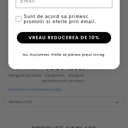
Buzunare cu fermoar pentru maini;
Buzunar cu femoar la piept;
Logo HH® printat;
Sunt de acord sa primesc
Logo HH® printat pe maneca.
promotii si oferte prin email.
Performanta
Impermeabilitate -
nivel 1/6
(uscare rapida - materialul nu are
VREAU REDUCEREA DE 10%
membrana impermeabila sau tratata DWR)
Utilizat pentru
Nu, mulțumesc. Prefer să plătesc prețul întreg.
Navigatie in
Navigatie
Navigatie pe coasta
apropiere tarm
pe ocean
Informatii conformitate produs
Review-uri
(0)