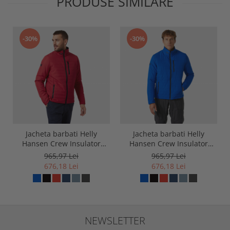
PRODUSE SIMILARE
-30%
-30%
Jacheta barbati Helly
Jacheta barbati Helly
Hansen Crew Insulator
Hansen Crew Insulator
Jacket 2.0
Jacket 2.0
965,97 Lei
965,97 Lei
676,18 Lei
676,18 Lei
NEWSLETTER