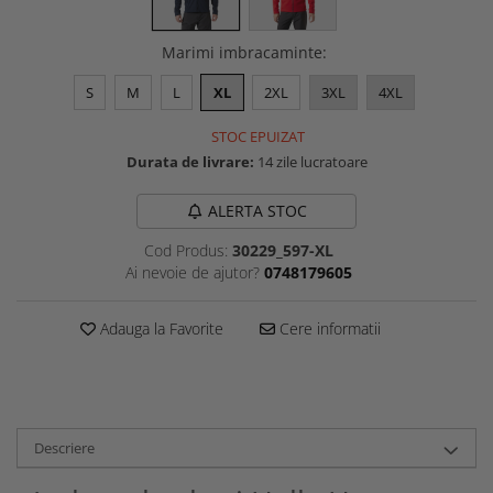
Marimi imbracaminte
:
S
M
L
XL
2XL
3XL
4XL
STOC EPUIZAT
Durata de livrare:
14 zile lucratoare
ALERTA STOC
Cod Produs:
30229_597-XL
Ai nevoie de ajutor?
0748179605
Adauga la Favorite
Cere informatii
Descriere