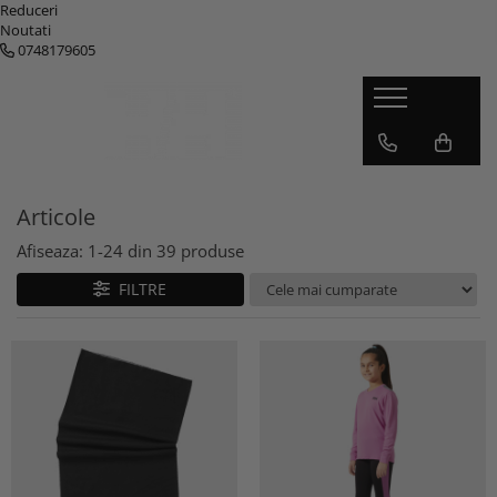
Reduceri
Noutati
0748179605
Barbati
Femei
Copii
Genti
Geci barbati
Geci femei
Geci copii
Genti
Pantaloni barbati
Pantaloni femei
Pantaloni copii
Rucsace
Base-layere barbati
Base-layere femei
Base-layere copii
Accesorii
Articole
Tricouri barbati
Tricouri femei
Incaltaminte copii
Afiseaza:
1-
24
din
39
produse
Veste barbati
Veste femei
Accesorii copii
FILTRE
Bluze si hanorace barbati
Bluze si hanorace femei
Schi copii
Incaltaminte barbati
Incaltaminte femei
Accesorii barbati
Accesorii femei
Schi Barbati
Schi Femei