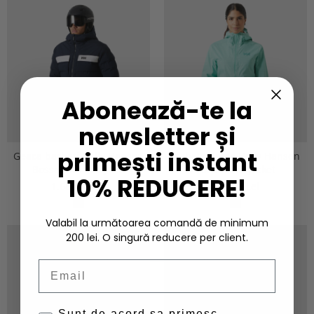
Abonează-te la
newsletter și
primești instant
Geaca barbati Helly Hansen
Jacheta dama Helly Hansen
Bossanova Puffy 2.0
Loke Terra Jacket
10% REDUCERE!
1.683,00 Lei
816,00 Lei
Valabil la următoarea comandă de minimum
200 lei. O singură reducere per client.
Email
Sunt de acord sa primesc