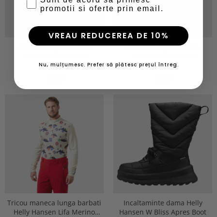
promotii si oferte prin email.
VREAU REDUCEREA DE 10%
Pantaloni barbati Helly
Pantaloni barbati Helly
Hansen Lifa Merino
Hansen Lifa Merino
Midweight
Midweight
Nu, mulțumesc. Prefer să plătesc prețul întreg.
459,00 Lei
459,00 Lei
Tricou maneca lunga barbati
Incaltaminte dama Helly
Helly Hansen Lifa Merino
Hansen W Bliss Apres Boot