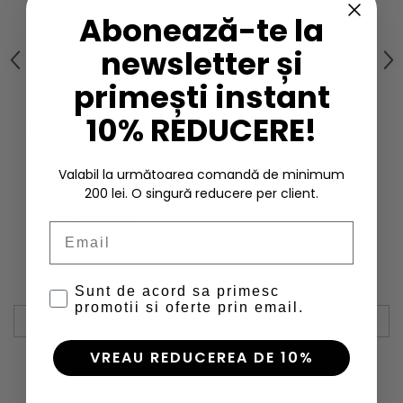
Abonează-te la
Gulerul
HH Neck
poate fi purtat dupa preferinte: pentru
protectia gatului, ca banda pentru cap sau pentru a te feri de
newsletter și
vanturile reci ale iernii.
Caciula de femei
Snowfall Beanie
este una din cele mai
primești instant
confortabile din gama.
10% REDUCERE!
Detalii
Material principal
: 100% poliester
Valabil la următoarea comandă de minimum
Caracteristici
200 lei. O singură reducere per client.
Design de baza, cu rol de protectie si caldura pentru gat;
Suficient de lung;
Email
Material usor;
Ajustare personalizata, cu volum redus.
Informatii conformitate produs
Sunt de acord sa primesc
promotii si oferte prin email.
Review-uri
(0)
VREAU REDUCEREA DE 10%