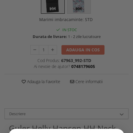
Marimi imbracaminte
:
STD
IN STOC
Durata de livrare:
1 - 2 zile lucratoare
ADAUGA IN COS
Cod Produs:
67963_992-STD
Ai nevoie de ajutor?
0748179605
Adauga la Favorite
Cere informatii
Descriere
Guler Helly Hansen HH Neck