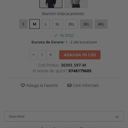
Marimi imbracaminte
:
S
M
L
XL
2XL
3XL
4XL
IN STOC
Durata de livrare:
1 - 2 zile lucratoare
ADAUGA IN COS
Cod Produs:
30393_597-M
Ai nevoie de ajutor?
0748179605
Adauga la Favorite
Cere informatii
Descriere