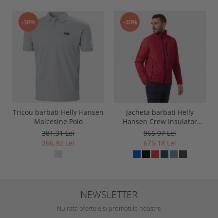
-30%
-30%
Tricou barbati Helly Hansen
Jacheta barbati Helly
Malcesine Polo
Hansen Crew Insulator
Jacket 2.0
381,31 Lei
965,97 Lei
266,92 Lei
676,18 Lei
NEWSLETTER
Nu rata ofertele si promotiile noastre