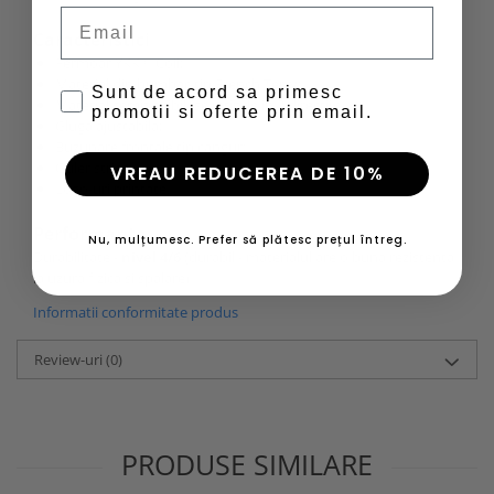
Email
Caracteristici
Fermoar YKK® Coil;
Material din bumbac tip French Terry;
Sunt de acord sa primesc
Material semiflexibil (se intinde in 2 directii);
promotii si oferte prin email.
Gluga ajustabila;
Buzunare frontale tip cangur;
Guler striat;
VREAU REDUCEREA DE 10%
Logo-uri printate.
Performanta
Nu, mulțumesc. Prefer să plătesc prețul întreg.
Durabilitate -
nivel 4/6
(durabil - materialul are o buna rezistenta
la uzura fizica si spalare)
Informatii conformitate produs
Review-uri
(0)
PRODUSE SIMILARE