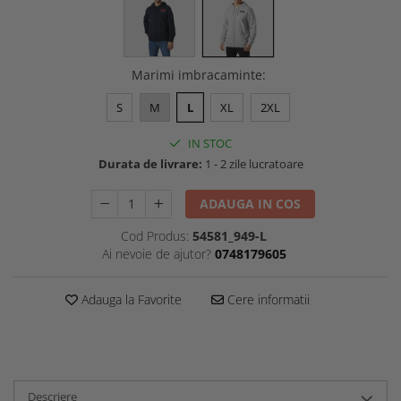
Marimi imbracaminte
:
S
M
L
XL
2XL
IN STOC
Durata de livrare:
1 - 2 zile lucratoare
ADAUGA IN COS
Cod Produs:
54581_949-L
Ai nevoie de ajutor?
0748179605
Adauga la Favorite
Cere informatii
Descriere