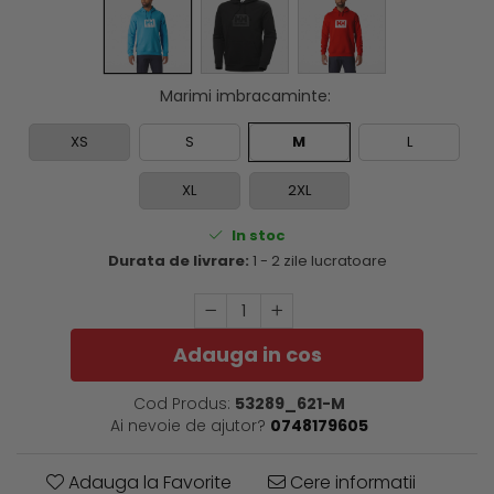
Marimi imbracaminte
:
XS
S
M
L
XL
2XL
In stoc
Durata de livrare:
1 - 2 zile lucratoare
Adauga in cos
Cod Produs:
53289_621-M
Ai nevoie de ajutor?
0748179605
Adauga la Favorite
Cere informatii