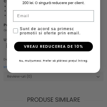
Caracteristici
200 lei. O singură reducere per client.
Buzunare in fata;
Gluga se poate ajusta folosind un snur;
Email
Logo printat pe piept.
Performanta
Sunt de acord sa primesc
Greutate - nivel 4/6 (usor)
promotii si oferte prin email.
Utilizat pentru
VREAU REDUCEREA DE 10%
Deplasare
Urban & Lifestyle
Nu, mulțumesc. Prefer să plătesc prețul întreg.
Informatii conformitate produs
Review-uri
(0)
PRODUSE SIMILARE