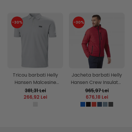
-30%
-30%
Tricou barbati Helly
Jacheta barbati Helly
Hansen Malcesine
Hansen Crew Insulator
Polo
Jacket 2.0
381,31 Lei
965,97 Lei
266,92 Lei
676,18 Lei