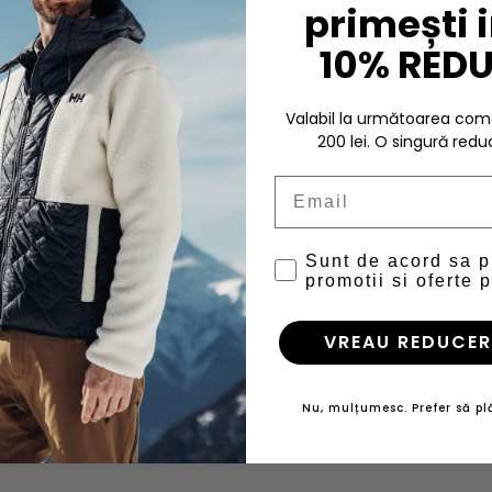
primești 
10% RED
Valabil la următoarea c
200 lei. O singură redu
Email
Sunt de acord sa 
promotii si oferte p
VREAU REDUCER
Nu, mulțumesc. Prefer să plă