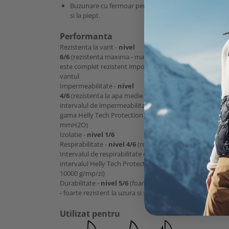
Buzunare cu fermoar pentru maini
si la piept.
Performanta
Rezistenta la vant -
nivel
6/6
(rezistenta maxima - materialul
este complet rezistent impotriva
vantul
Impermeabilitate -
nivel
4/6
(rezistenta la apa medie -
intervalul de impermeabilitate este in
gama Helly Tech Protection - 10000
mmH2O)
Izolatie -
nivel 1/6
Respirabilitate -
nivel 4/6
(respirabil -
Intervalul de respirabilitate este
intervalul Helly Tech Protection -
10000 g/mp/zi)
Durabilitate -
nivel 5/6
(foarte durabil
- foarte rezistent la uzura si spalari)
Utilizat pentru