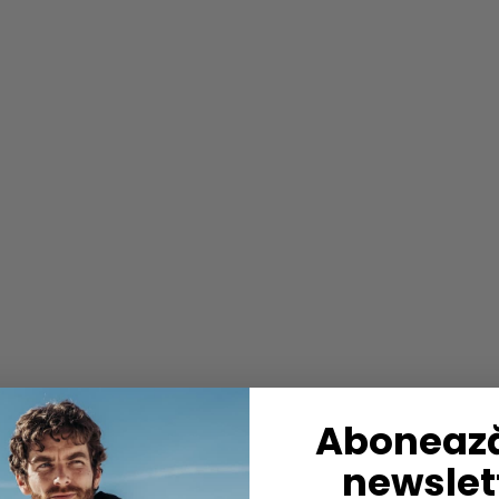
Abonează
newslett