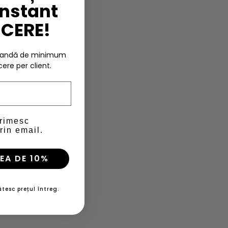
instant
UCERE!
omandă de minimum
cere per client.
primesc
rin email.
EA DE 10%
tesc prețul întreg.