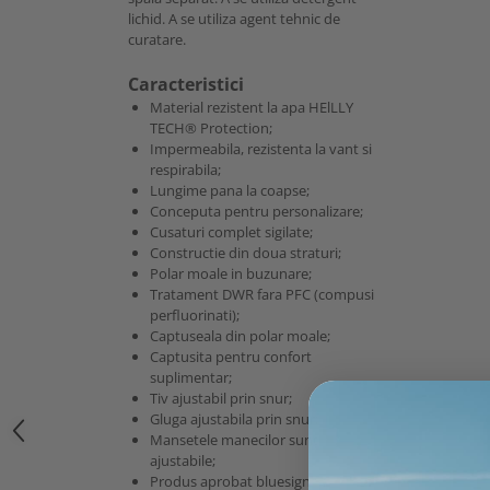
lichid. A se utiliza agent tehnic de
curatare.
Caracteristici
Material rezistent la apa HElLLY
TECH® Protection;
Impermeabila, rezistenta la vant si
respirabila;
Lungime pana la coapse;
Conceputa pentru personalizare;
Cusaturi complet sigilate;
Constructie din doua straturi;
Polar moale in buzunare;
Tratament DWR fara PFC (compusi
perfluorinati);
Captuseala din polar moale;
Captusita pentru confort
suplimentar;
Tiv ajustabil prin snur;
Gluga ajustabila prin snur;
Mansetele manecilor sunt
ajustabile;
Produs aprobat bluesign®;