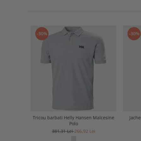
-30%
-30%
Tricou barbati Helly Hansen Malcesine
Jache
Polo
381,31 Lei
266,92 Lei