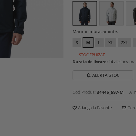
Marimi imbracaminte
:
S
M
L
XL
2XL
STOC EPUIZAT
Durata de livrare:
14 zile lucratoa
ALERTA STOC
Cod Produs:
34445_597-M
Ai 
Adauga la Favorite
Cere 