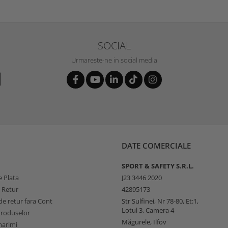
SOCIAL
Urmareste-ne in social media
DATE COMERCIALE
SPORT & SAFETY S.R.L.
 Plata
J23 3446 2020
e Retur
42895173
e retur fara Cont
Str Sulfinei, Nr 78-80, Et:1,
Lotul 3, Camera 4
Produselor
Măgurele, Ilfov
marimi