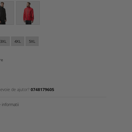
3XL
4XL
5XL
re
nevoie de ajutor?
0748179605
informatii