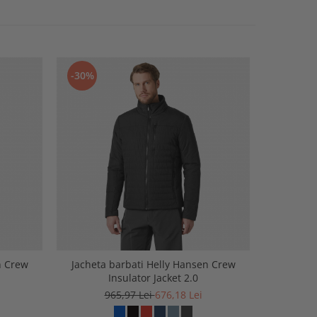
-30%
-30%
n Crew
Jacheta barbati Helly Hansen Crew
Hanorac b
Insulator Jacket 2.0
965,97 Lei
676,18 Lei
5