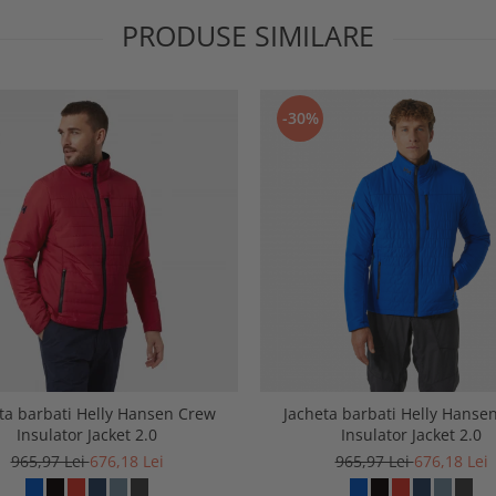
PRODUSE SIMILARE
-30%
ta barbati Helly Hansen Crew
Jacheta barbati Helly Hanse
Insulator Jacket 2.0
Insulator Jacket 2.0
965,97 Lei
676,18 Lei
965,97 Lei
676,18 Lei