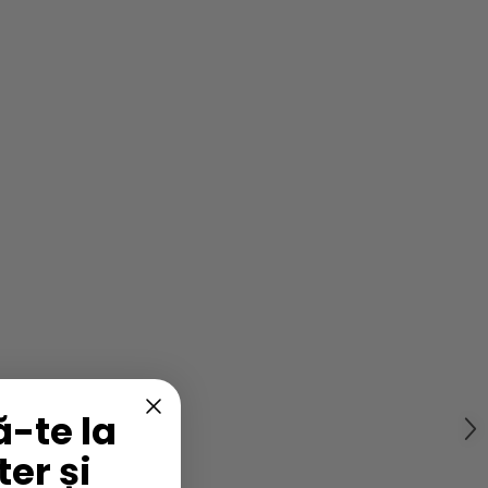
-te la
er și