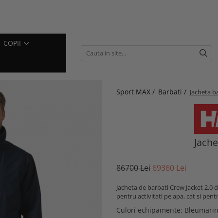
COPII
Sport MAX /
Barbati /
Jacheta b
Jache
867
00
Lei
693
60
Lei
Jacheta de barbati Crew Jacket 2.0 d
pentru activitati pe apa, cat si pentru
Culori echipamente
: Bleumari