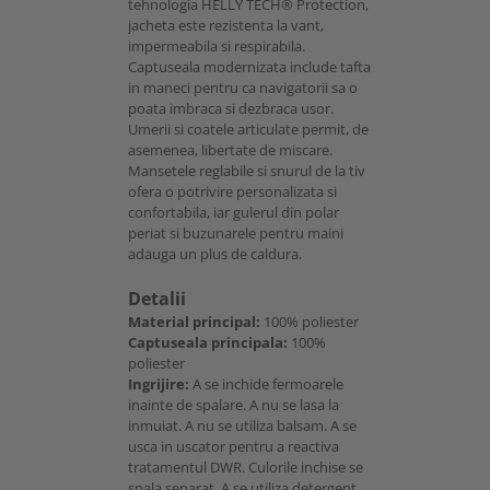
tehnologia HELLY TECH® Protection,
jacheta este rezistenta la vant,
impermeabila si respirabila.
Captuseala modernizata include tafta
in maneci pentru ca navigatorii sa o
poata imbraca si dezbraca usor.
Umerii si coatele articulate permit, de
asemenea, libertate de miscare.
Mansetele reglabile si snurul de la tiv
ofera o potrivire personalizata si
confortabila, iar gulerul din polar
periat si buzunarele pentru maini
adauga un plus de caldura.
Detalii
Material principal:
100% poliester
Captuseala principala:
100%
poliester
Ingrijire:
A se inchide fermoarele
inainte de spalare. A nu se lasa la
inmuiat. A nu se utiliza balsam. A se
usca in uscator pentru a reactiva
tratamentul DWR. Culorile inchise se
spala separat. A se utiliza detergent