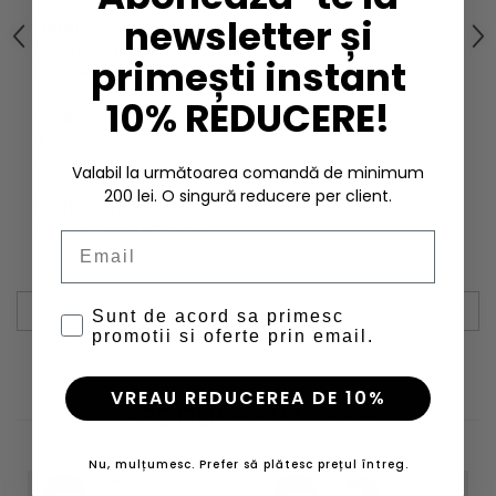
newsletter și
Detalii
Material principal
: 100% poliester
primești instant
Greutate
: 120 g
10% REDUCERE!
Caracteristici
Marime universala;
Logo HH.
Valabil la următoarea comandă de minimum
200 lei. O singură reducere per client.
Performanta
Greutate -
nivel 4/6
(usor)
Email
Informatii conformitate produs
Review-uri
(0)
Sunt de acord sa primesc
promotii si oferte prin email.
VREAU REDUCEREA DE 10%
PRODUSE SIMILARE
Nu, mulțumesc. Prefer să plătesc prețul întreg.
-30%
-30%