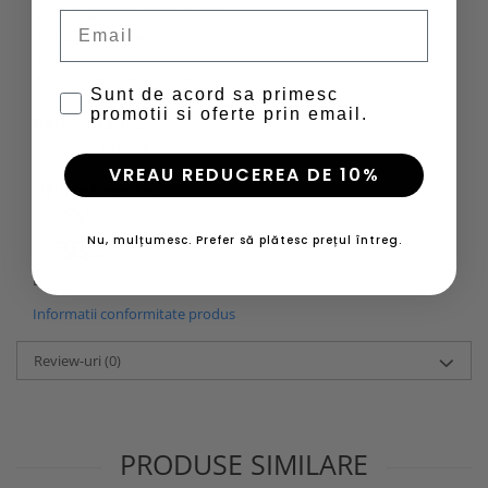
Placheta cu nasturi in fata;
Email
Guler striat pentru confort marit;
Mansetele manecilor sunt striate;
Logo Helly Hansen (HH) brodat.
Sunt de acord sa primesc
promotii si oferte prin email.
Performanta
Greutate -
nivel 4/6
(usor)
VREAU REDUCEREA DE 10%
Utilizat pentru
Nu, mulțumesc. Prefer să plătesc prețul întreg.
Lifestyle marin
Informatii conformitate produs
Review-uri
(0)
PRODUSE SIMILARE