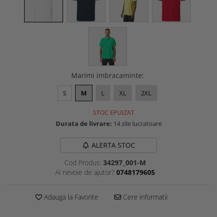
Marimi imbracaminte
:
S
M
L
XL
2XL
STOC EPUIZAT
Durata de livrare:
14 zile lucratoare
ALERTA STOC
Cod Produs:
34297_001-M
Ai nevoie de ajutor?
0748179605
Adauga la Favorite
Cere informatii