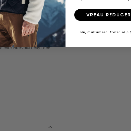
VREAU REDUCER
Nu, mulțumesc. Prefer să plă
re membrana impermeabila sau
te este intervalul Helly Tech