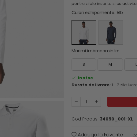
pentru zilele insorite si cu activ
Culori echipamente
: Alb
Marimi imbracaminte
:
S
M
L
In stoc
Durata de livrare:
1 - 2 zile luc
Cod Produs:
34050_001-XL
Adauga la Favorite