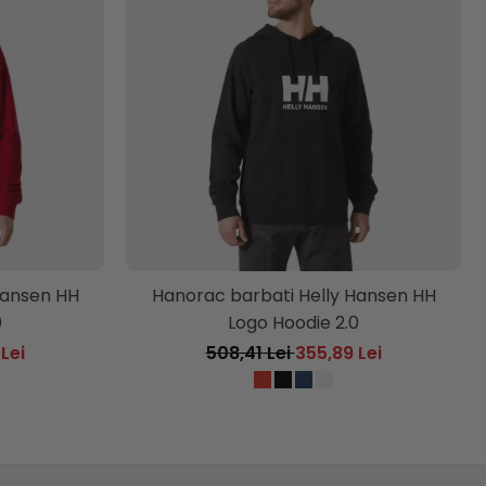
Hansen HH
Hanorac barbati Helly Hansen HH
0
Logo Hoodie 2.0
Lei
508,41 Lei
355,89 Lei