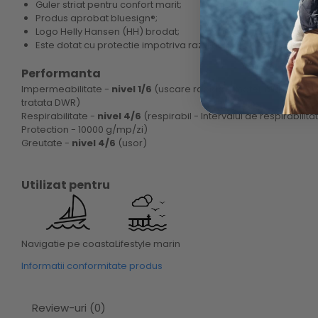
Guler striat pentru confort marit;
Produs aprobat bluesign®;
Logo Helly Hansen (HH) brodat;
Este dotat cu protectie impotriva razelor UV (UPF 50+).
Performanta
Impermeabilitate -
nivel 1/6
(uscare rapida - materialul nu a
tratata DWR)
Respirabilitate -
nivel 4/6
(respirabil - Intervalul de respirabilita
Protection - 10000 g/mp/zi)
Greutate -
nivel 4/6
(usor)
Utilizat pentru
Lifestyle marin
Navigatie pe coasta
Informatii conformitate produs
Review-uri
(0)