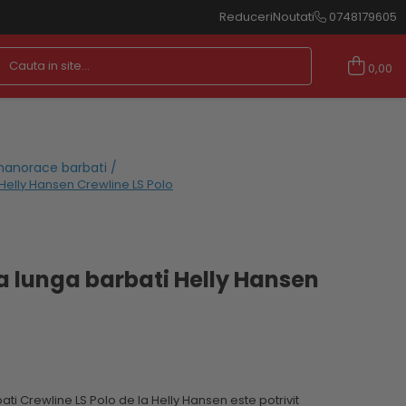
Reduceri
Noutati
0748179605
0,00
 hanorace barbati /
Helly Hansen Crewline LS Polo
 lunga barbati Helly Hansen
i Crewline LS Polo de la Helly Hansen este potrivit