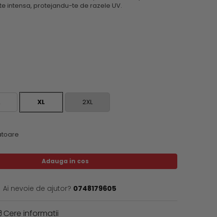
itate intensa, protejandu-te de razele UV.
XL
2XL
ratoare
Adauga in cos
Ai nevoie de ajutor?
0748179605
Cere informatii