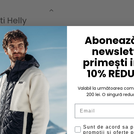
i Helly
Abonează
unga
Crewline LS Polo
de la
newslett
vand un factor de protectie
 UV ale soarelui. Acest
primești 
e, gulerul striat si deschiderea
pe uscat.
10% RED
Valabil la următoarea c
200 lei. O singură redu
Email
oneaza umezeala & ofera
Sunt de acord sa 
promotii si oferte p