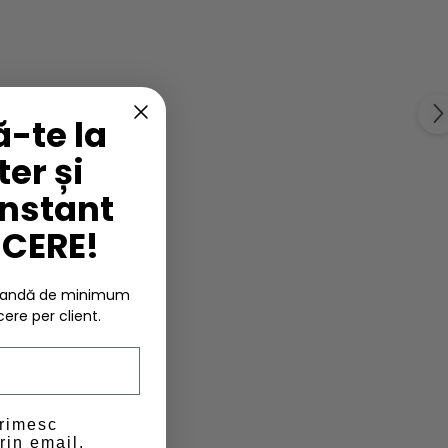
-te la
er și
instant
UCERE!
omandă de minimum
cere per client.
primesc
rin email.