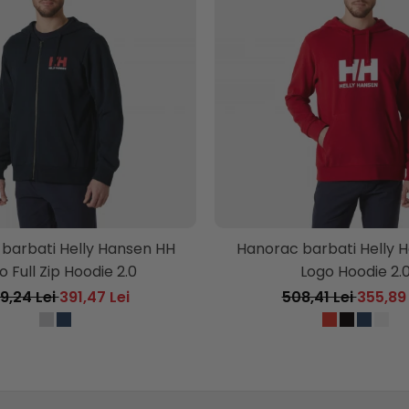
barbati Helly Hansen HH
Hanorac barbati Helly 
o Full Zip Hoodie 2.0
Logo Hoodie 2.
9,24 Lei
391,47 Lei
508,41 Lei
355,89 