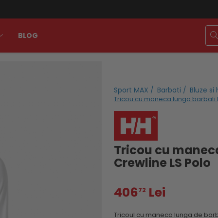
BLOG
Sport MAX /
Barbati /
Bluze si
Tricou cu maneca lunga barbati 
Tricou cu maneca
Crewline LS Polo
406
Lei
72
Tricoul cu maneca lunga de barbat