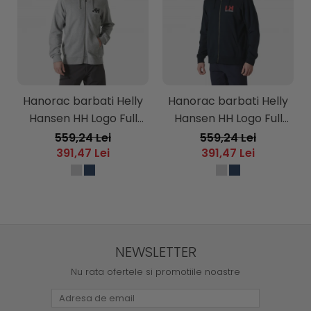
Hanorac barbati Helly
Hanorac barbati Helly
Hansen HH Logo Full
Hansen HH Logo Full
Zip Hoodie 2.0
Zip Hoodie 2.0
559,24 Lei
559,24 Lei
391,47 Lei
391,47 Lei
NEWSLETTER
Nu rata ofertele si promotiile noastre