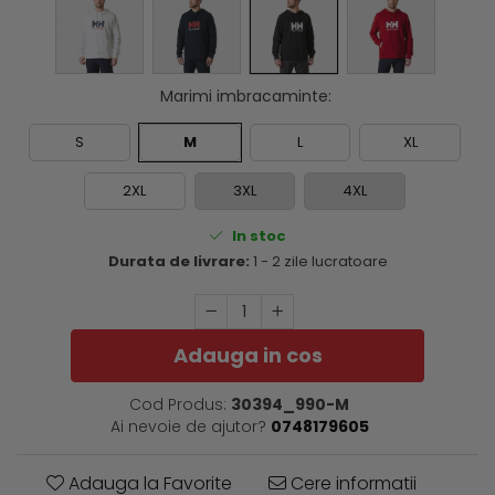
Marimi imbracaminte
:
S
M
L
XL
2XL
3XL
4XL
In stoc
Durata de livrare:
1 - 2 zile lucratoare
Adauga in cos
Cod Produs:
30394_990-M
Ai nevoie de ajutor?
0748179605
Adauga la Favorite
Cere informatii